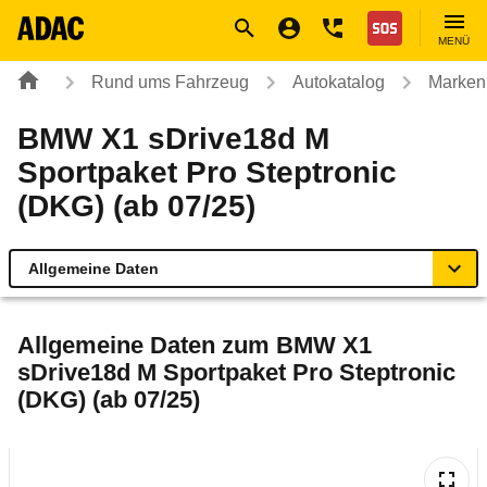
Navigation
Suche
Seiteninhalt
Fußzeile
Nothilfe
MENÜ
Rund ums Fahrzeug
Autokatalog
Marken
BMW X1 sDrive18d M
Sportpaket Pro Steptronic
(DKG) (ab 07/25)
Allgemeine Daten
Allgemeine Daten
Allgemeine Daten zum
BMW X1
sDrive18d M Sportpaket Pro Steptronic
Technische Daten
(DKG) (ab 07/25)
Ähnliche Autotests