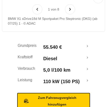
Laufende Kosten
1
von
8
Rückrufe & Mängel
BMW X1 sDrive18d M Sportpaket Pro Steptronic (DKG) (ab
07/25) 1
© ADAC
Crashtest
Grundpreis
55.540 €
Kraftstoff
Diesel
Verbrauch
5,0 l/100 km
Leistung
110 kW (150 PS)
Zum Fahrzeugvergleich
hinzufügen