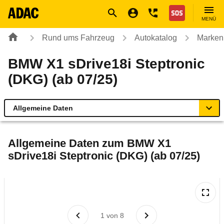
Navigation
Suche
Seiteninhalt
Fußzeile
Nothilfe
MENÜ
Rund ums Fahrzeug
Autokatalog
Marken
BMW X1 sDrive18i Steptronic
(DKG) (ab 07/25)
Allgemeine Daten
Allgemeine Daten
Allgemeine Daten zum
BMW X1
sDrive18i Steptronic (DKG) (ab 07/25)
Technische Daten
Ähnliche Autotests
Laufende Kosten
1
von
8