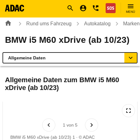
Navigation
Suche
Seiteninhalt
Fußzeile
Nothilfe
MENÜ
Rund ums Fahrzeug
Autokatalog
Marken
BMW i5 M60 xDrive (ab 10/23)
Allgemeine Daten
Allgemeine Daten
Allgemeine Daten zum
BMW i5 M60
xDrive (ab 10/23)
Technische Daten
Ähnliche Autotests
Laufende Kosten
1
von
5
BMW i5 M60 xDrive (ab 10/23) 1
© ADAC