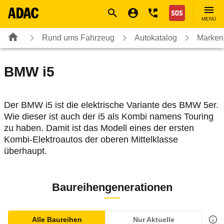
Navigation
Suche
Seiteninhalt
Fußzeile
Nothilfe
MENÜ
Rund ums Fahrzeug
Autokatalog
Marken
BMW
i5
Der BMW i5 ist die elektrische Variante des BMW 5er.
Wie dieser ist auch der i5 als Kombi namens Touring
zu haben. Damit ist das Modell eines der ersten
Kombi-Elektroautos der oberen Mittelklasse
überhaupt.
Baureihengenerationen
Alle Baureihen
Nur Aktuelle