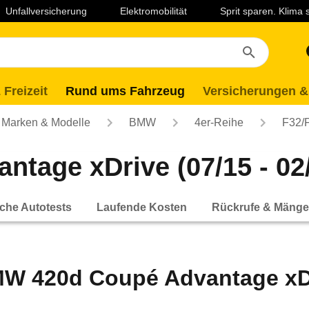
Unfallversicherung
Elektromobilität
Sprit sparen. Klima
 Freizeit
Rund ums Fahrzeug
Versicherungen &
Marken & Modelle
BMW
4er-Reihe
F32/
tage xDrive (07/15 - 02
che Autotests
Laufende Kosten
Rückrufe & Mänge
W 420d Coupé Advantage xDri