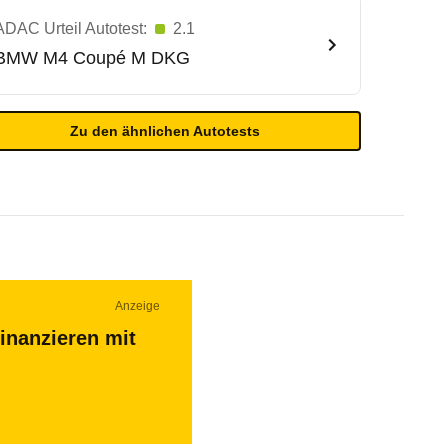
ADAC Urteil Autotest:
2.1
BMW
M4 Coupé M DKG
Zu den ähnlichen Autotests
Anzeige
inanzieren mit