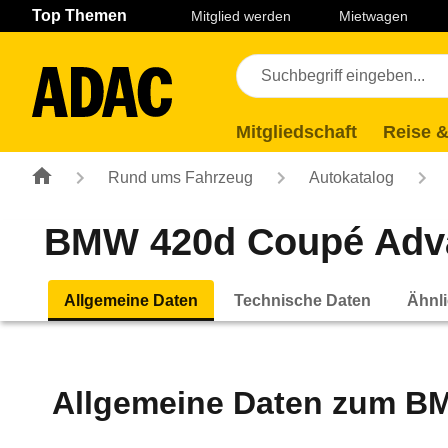
Navigation
Suche
Seiteninhalt
Fußzeile
Top Themen
Mitglied werden
Mietwagen
Mitgliedschaft
Reise &
Rund ums Fahrzeug
Autokatalog
BMW 420d Coupé Advan
Allgemeine Daten
Technische Daten
Ähnli
Allgemeine Daten zum
BM