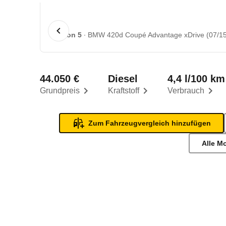
1 von 5
BMW 420d Coupé Advantage xDrive (07/15 
44.050 €
Diesel
4,4 l/100 km
Grundpreis
Kraftstoff
Verbrauch
Zum Fahrzeugvergleich hinzufügen
Alle M