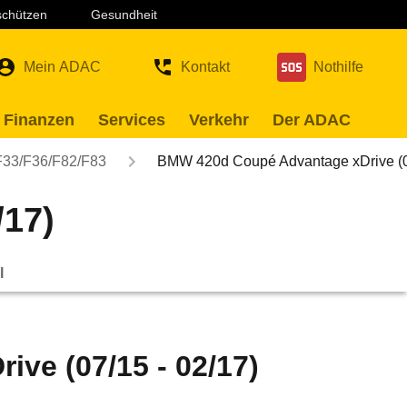
 schützen
Gesundheit
Mein ADAC
Kontakt
Nothilfe
 Finanzen
Services
Verkehr
Der ADAC
F33/F36/F82/F83
BMW 420d Coupé Advantage xDrive (
/17)
l
ve (07/15 - 02/17)