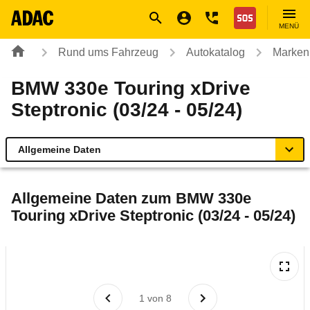
Navigation
Suche
Seiteninhalt
Fußzeile
Nothilfe
MENÜ
Rund ums Fahrzeug
Autokatalog
Marken
BMW 330e Touring xDrive
Steptronic (03/24 - 05/24)
Allgemeine Daten
Allgemeine Daten
Allgemeine Daten zum
BMW 330e
Touring xDrive Steptronic (03/24 - 05/24)
Technische Daten
Ähnliche Autotests
Laufende Kosten
1
von
8