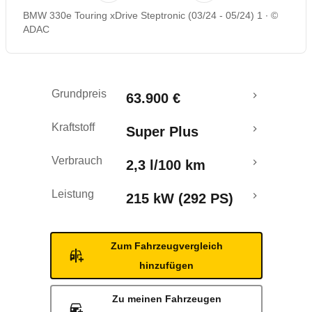
BMW 330e Touring xDrive Steptronic (03/24 - 05/24) 1
©
Rückrufe & Mängel
ADAC
Reichweitenrechner
Grundpreis
63.900 €
Kraftstoff
Super Plus
Verbrauch
2,3 l/100 km
Leistung
215 kW (292 PS)
Zum Fahrzeugvergleich
hinzufügen
Zu meinen Fahrzeugen