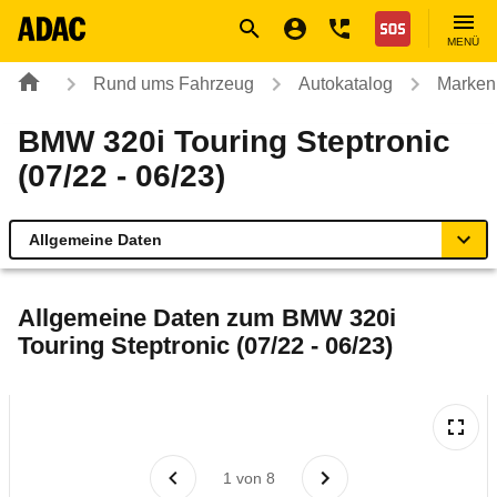
Navigation
Suche
Seiteninhalt
Fußzeile
Nothilfe
MENÜ
Rund ums Fahrzeug
Autokatalog
Marken
BMW 320i Touring Steptronic
(07/22 - 06/23)
Allgemeine Daten
Allgemeine Daten
Allgemeine Daten zum
BMW 320i
Touring Steptronic (07/22 - 06/23)
Technische Daten
Ähnliche Autotests
Laufende Kosten
1
von
8