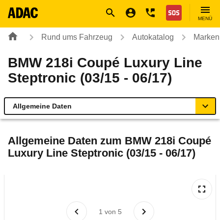
Navigation
Suche
Seiteninhalt
Fußzeile
Nothilfe
MENÜ
Rund ums Fahrzeug
Autokatalog
Marken
BMW 218i Coupé Luxury Line
Steptronic (03/15 - 06/17)
Allgemeine Daten
Allgemeine Daten
Allgemeine Daten zum
BMW 218i Coupé
Luxury Line Steptronic (03/15 - 06/17)
Technische Daten
Ähnliche Autotests
Laufende Kosten
1
von
5