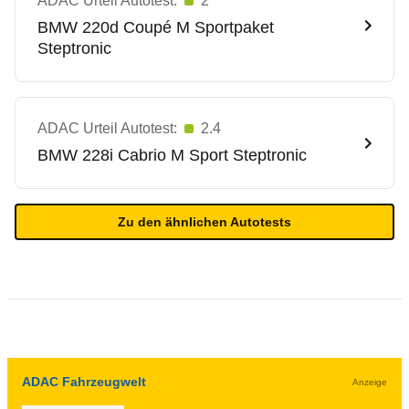
ADAC Urteil Autotest:
2
BMW
220d Coupé M Sportpaket
Steptronic
ADAC Urteil Autotest:
2.4
BMW
228i Cabrio M Sport Steptronic
Zu den ähnlichen Autotests
ADAC Fahrzeugwelt
Anzeige