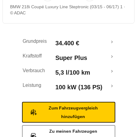
BMW 218i Coupé Luxury Line Steptronic (03/15 - 06/17) 1
Rückrufe & Mängel
© ADAC
Grundpreis
34.400 €
Kraftstoff
Super Plus
Verbrauch
5,3 l/100 km
Leistung
100 kW (136 PS)
Zum Fahrzeugvergleich
hinzufügen
Zu meinen Fahrzeugen