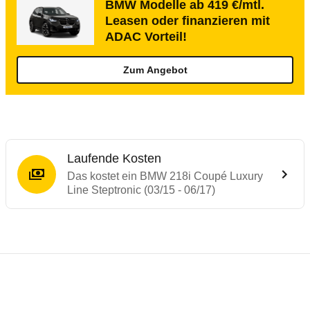
BMW Modelle ab 419 €/mtl.
Leasen oder finanzieren mit
ADAC Vorteil!
Zum Angebot
Laufende Kosten
Das kostet ein BMW 218i Coupé Luxury
Line Steptronic (03/15 - 06/17)
Testergebnisse von ähnlichen Autos
Laufende Kosten
Rückrufe & Mängel des BMW 2er-Reihe
Technische Daten des
BMW 218i Coupé Lux