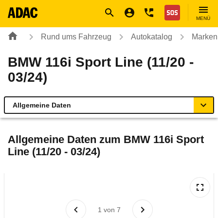
Navigation
Suche
Seiteninhalt
Fußzeile
Nothilfe
MENÜ
Rund ums Fahrzeug
Autokatalog
Marken
BMW 116i Sport Line (11/20 -
03/24)
Allgemeine Daten
Allgemeine Daten
Allgemeine Daten zum
BMW 116i Sport
Line (11/20 - 03/24)
Technische Daten
Ähnliche Autotests
Laufende Kosten
1
von
7