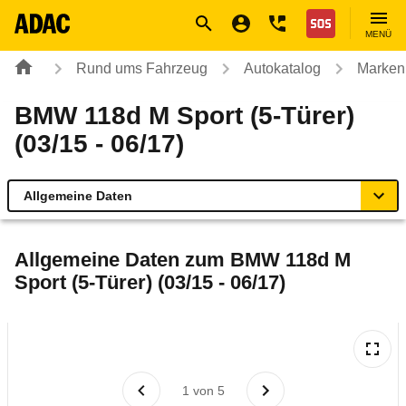
Navigation
Suche
Seiteninhalt
Fußzeile
Nothilfe
MENÜ
Rund ums Fahrzeug
Autokatalog
Marken
BMW 118d M Sport (5-Türer)
(03/15 - 06/17)
Allgemeine Daten
Allgemeine Daten
Allgemeine Daten zum
BMW 118d M
Sport (5-Türer) (03/15 - 06/17)
Technische Daten
Ähnliche Autotests
Laufende Kosten
1
von
5