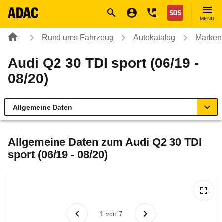
Navigation
Suche
Seiteninhalt
Fußzeile
Nothilfe
MENÜ
Rund ums Fahrzeug
Autokatalog
Marken
Audi Q2 30 TDI sport (06/19 -
08/20)
Allgemeine Daten
Allgemeine Daten
Allgemeine Daten zum
Audi Q2 30 TDI
sport (06/19 - 08/20)
Technische Daten
Ähnliche Autotests
Laufende Kosten
1
von
7