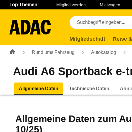
Navigation
Suche
Seiteninhalt
Fußzeile
Top Themen
Mitglied werden
Mietwagen
Mitgliedschaft
Reise &
Rund ums Fahrzeug
Autokatalog
Audi A6 Sportback e-tr
Allgemeine Daten
Technische Daten
Ähnli
Allgemeine Daten zum
Au
10/25)