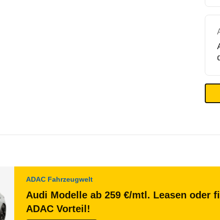
ADAC Fahrzeugwelt
Audi Modelle ab 259 €/mtl. Leasen oder f
ADAC Vorteil!