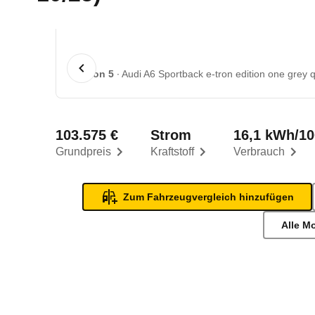
1 von 5
Audi A6 Sportback e-tron edition one grey q
103.575 €
Strom
16,1 kWh/1
Grundpreis
Kraftstoff
Verbrauch
Zum Fahrzeugvergleich hinzufügen
Alle M