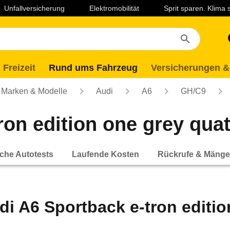
Unfallversicherung
Elektromobilität
Sprit sparen. Klima
 Freizeit
Rund ums Fahrzeug
Versicherungen &
Marken & Modelle
Audi
A6
GH/C9
on edition one grey quatt
che Autotests
Laufende Kosten
Rückrufe & Mänge
di A6 Sportback e-tron edition