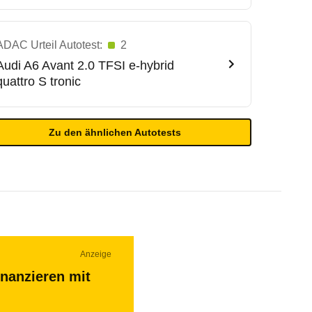
ADAC Urteil Autotest:
2
Audi
A6 Avant 2.0 TFSI e-hybrid
quattro S tronic
Zu den ähnlichen Autotests
Anzeige
inanzieren mit