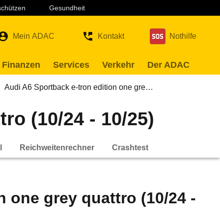
 schützen
Gesundheit
Mein ADAC
Kontakt
Nothilfe
 Finanzen
Services
Verkehr
Der ADAC
Audi A6 Sportback e-tron edition one gre…
ro (10/24 - 10/25)
l
Reichweitenrechner
Crashtest
 one grey quattro (10/24 -