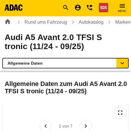
Navigation
Suche
Seiteninhalt
Fußzeile
Nothilfe
MENÜ
Rund ums Fahrzeug
Autokatalog
Marken
Audi A5 Avant 2.0 TFSI S
tronic (11/24 - 09/25)
Allgemeine Daten
Allgemeine Daten
Allgemeine Daten zum
Audi A5 Avant 2.0
TFSI S tronic (11/24 - 09/25)
Technische Daten
Ähnliche Autotests
Laufende Kosten
1
von
7