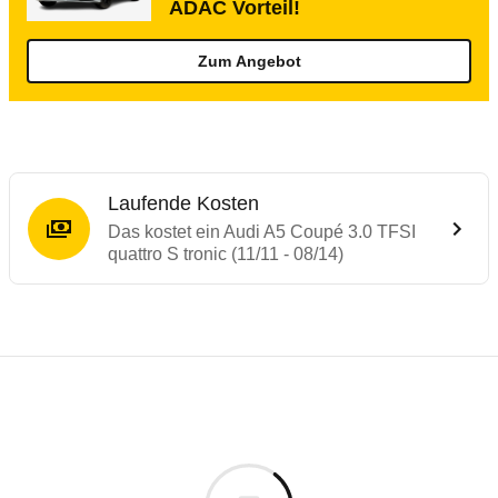
ADAC Vorteil!
Zum Angebot
Laufende Kosten
Das kostet ein Audi A5 Coupé 3.0 TFSI
quattro S tronic (11/11 - 08/14)
Testergebnisse von ähnlichen Autos
Laufende Kosten
Rückrufe & Mängel des Audi A5
Technische Daten des
Audi A5 Coupé 3.0 T
Hier finden Sie eine Übersicht aller Autotests aus de
Individuelle Berechnung
Berechnung