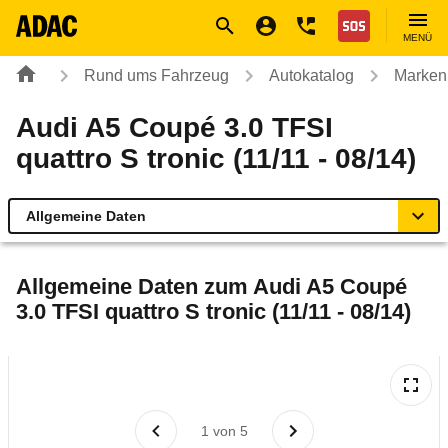
Navigation
Suche
Seiteninhalt
Fußzeile
Nothilfe
MENÜ
Rund ums Fahrzeug
Autokatalog
Marken
Audi A5 Coupé 3.0 TFSI
quattro S tronic (11/11 - 08/14)
Allgemeine Daten
Allgemeine Daten
Allgemeine Daten zum
Audi A5 Coupé
3.0 TFSI quattro S tronic (11/11 - 08/14)
Technische Daten
Ähnliche Autotests
Laufende Kosten
1
von
5