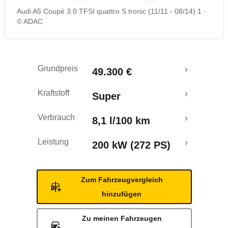
Audi A5 Coupé 3.0 TFSI quattro S tronic (11/11 - 08/14) 1
Rückrufe & Mängel
© ADAC
Grundpreis
49.300 €
Kraftstoff
Super
Verbrauch
8,1 l/100 km
Leistung
200 kW (272 PS)
Zum Fahrzeugvergleich
hinzufügen
Zu meinen Fahrzeugen