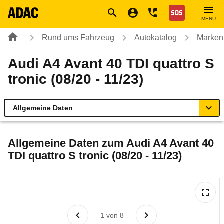
Navigation
Suche
Seiteninhalt
Fußzeile
Nothilfe
MENÜ
Rund ums Fahrzeug
Autokatalog
Marken
Audi A4 Avant 40 TDI quattro S
tronic (08/20 - 11/23)
Allgemeine Daten
Allgemeine Daten
Allgemeine Daten zum
Audi A4 Avant 40
TDI quattro S tronic (08/20 - 11/23)
Technische Daten
Ähnliche Autotests
Laufende Kosten
1
von
8