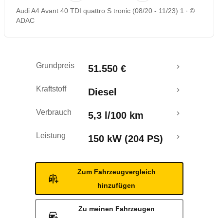
Audi A4 Avant 40 TDI quattro S tronic (08/20 - 11/23) 1
©
Rückrufe & Mängel
ADAC
Grundpreis
51.550 €
Kraftstoff
Diesel
Verbrauch
5,3 l/100 km
Leistung
150 kW (204 PS)
Zum Fahrzeugvergleich
hinzufügen
Zu meinen Fahrzeugen