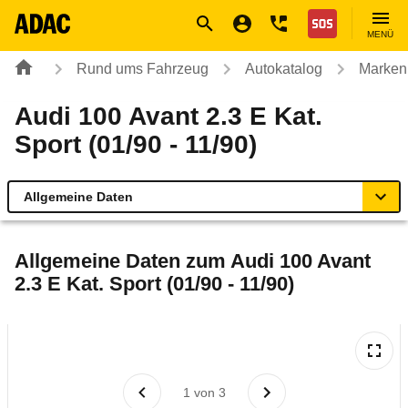
Navigation
Suche
Seiteninhalt
Fußzeile
Nothilfe
MENÜ
Rund ums Fahrzeug
Autokatalog
Marken
Audi 100 Avant 2.3 E Kat.
Sport (01/90 - 11/90)
Allgemeine Daten
Allgemeine Daten
Allgemeine Daten zum
Audi 100 Avant
2.3 E Kat. Sport (01/90 - 11/90)
Technische Daten
Laufende Kosten
Rückrufe & Mängel
1
von
3