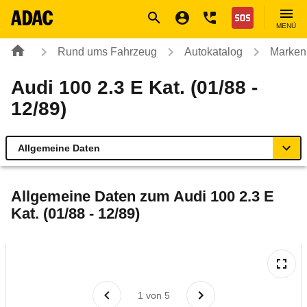
Navigation
Suche
Seiteninhalt
Fußzeile
Nothilfe
MENÜ
Rund ums Fahrzeug
Autokatalog
Marken
Audi 100 2.3 E Kat. (01/88 -
12/89)
Allgemeine Daten
Allgemeine Daten
Allgemeine Daten zum
Audi 100 2.3 E
Kat. (01/88 - 12/89)
Technische Daten
Laufende Kosten
Rückrufe & Mängel
1
von
5