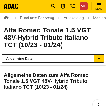
Navigation
Suche
Seiteninhalt
Fußzeile
Nothilfe
MENÜ
Rund ums Fahrzeug
Autokatalog
Marken
Alfa Romeo Tonale 1.5 VGT
48V-Hybrid Tributo Italiano
TCT (10/23 - 01/24)
Allgemeine Daten
Allgemeine Daten
Allgemeine Daten zum
Alfa Romeo
Tonale 1.5 VGT 48V-Hybrid Tributo
Technische Daten
Italiano TCT (10/23 - 01/24)
Ähnliche Autotests