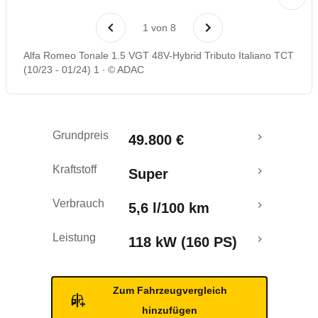
Laufende Kosten
1
von
8
Rückrufe & Mängel
Alfa Romeo Tonale 1.5 VGT 48V-Hybrid Tributo Italiano TCT
(10/23 - 01/24) 1
© ADAC
Crashtest
Grundpreis
49.800 €
Kraftstoff
Super
Verbrauch
5,6 l/100 km
Leistung
118 kW (160 PS)
Zum Fahrzeugvergleich
hinzufügen