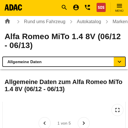
Navigation
Suche
Seiteninhalt
Fußzeile
Nothilfe
MENÜ
Rund ums Fahrzeug
Autokatalog
Marken
Alfa Romeo MiTo 1.4 8V (06/12
- 06/13)
Allgemeine Daten
Allgemeine Daten
Allgemeine Daten zum
Alfa Romeo MiTo
1.4 8V (06/12 - 06/13)
Technische Daten
Ähnliche Autotests
Laufende Kosten
1
von
5