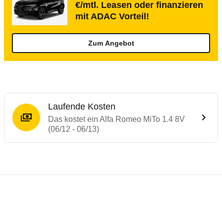
€/mtl. Leasen oder finanzieren
mit ADAC Vorteil!
Zum Angebot
Laufende Kosten
Das kostet ein Alfa Romeo MiTo 1.4 8V
(06/12 - 06/13)
Testergebnisse von ähnlichen Autos
Laufende Kosten
Rückrufe & Mängel des Alfa Romeo MiTo
Crashtest Alfa Romeo MiTo
Technische Daten des
Alfa Romeo MiTo 1.
Hier finden Sie eine Übersicht aller Autotests aus de