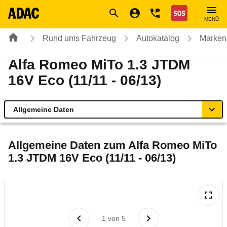
Navigation
Suche
Seiteninhalt
Fußzeile
Nothilfe
MENÜ
Rund ums Fahrzeug
Autokatalog
Marken
Alfa Romeo MiTo 1.3 JTDM
16V Eco (11/11 - 06/13)
Allgemeine Daten
Allgemeine Daten
Allgemeine Daten zum
Alfa Romeo MiTo
1.3 JTDM 16V Eco (11/11 - 06/13)
Technische Daten
Ähnliche Autotests
Laufende Kosten
1
von
5