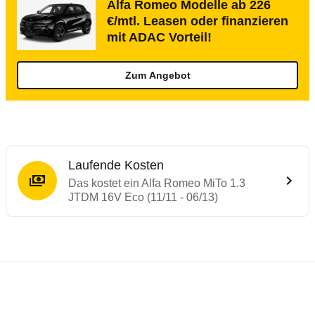
Alfa Romeo Modelle ab 226
€/mtl. Leasen oder finanzieren
mit ADAC Vorteil!
Zum Angebot
Laufende Kosten
Das kostet ein Alfa Romeo MiTo 1.3
JTDM 16V Eco (11/11 - 06/13)
Testergebnisse von ähnlichen Autos
Laufende Kosten
Rückrufe & Mängel des Alfa Romeo MiTo
Crashtest Alfa Romeo MiTo
Technische Daten des
Alfa Romeo MiTo 1.