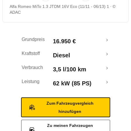
Alfa Romeo MiTo 1.3 JTDM 16V Eco (11/11 - 06/13) 1
©
Rückrufe & Mängel
ADAC
Crashtest
Grundpreis
16.950 €
Kraftstoff
Diesel
Verbrauch
3,5 l/100 km
Leistung
62 kW (85 PS)
Zum Fahrzeugvergleich
hinzufügen
Zu meinen Fahrzeugen