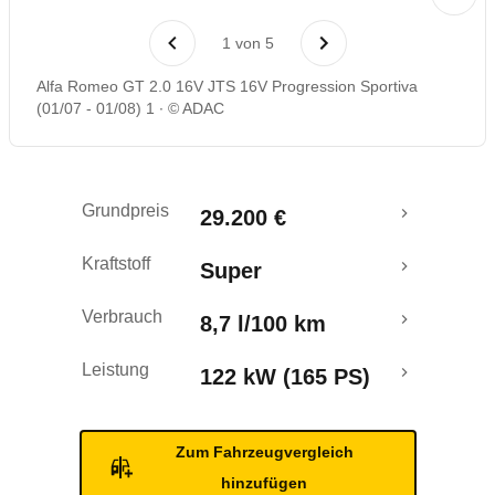
Laufende Kosten
1
von
5
Rückrufe & Mängel
Alfa Romeo GT 2.0 16V JTS 16V Progression Sportiva
(01/07 - 01/08) 1
© ADAC
Grundpreis
29.200 €
Kraftstoff
Super
Verbrauch
8,7 l/100 km
Leistung
122 kW (165 PS)
Zum Fahrzeugvergleich
hinzufügen