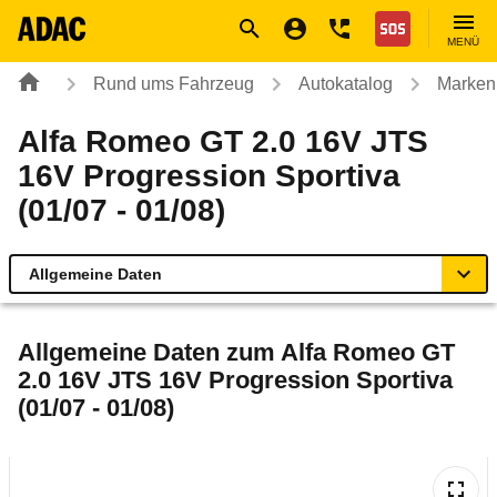
Navigation
Suche
Seiteninhalt
Fußzeile
Nothilfe
MENÜ
Rund ums Fahrzeug
Autokatalog
Marken
Alfa Romeo GT 2.0 16V JTS
16V Progression Sportiva
(01/07 - 01/08)
Allgemeine Daten
Allgemeine Daten
Allgemeine Daten zum
Alfa Romeo GT
2.0 16V JTS 16V Progression Sportiva
Technische Daten
(01/07 - 01/08)
Ähnliche Autotests