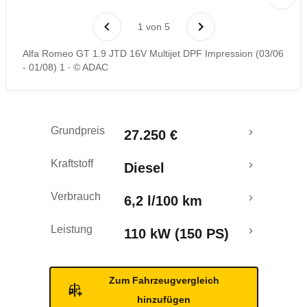
Laufende Kosten
1
von
5
Rückrufe & Mängel
Alfa Romeo GT 1.9 JTD 16V Multijet DPF Impression (03/06
- 01/08) 1
© ADAC
Grundpreis
27.250 €
Kraftstoff
Diesel
Verbrauch
6,2 l/100 km
Leistung
110 kW (150 PS)
Zum Fahrzeugvergleich
hinzufügen