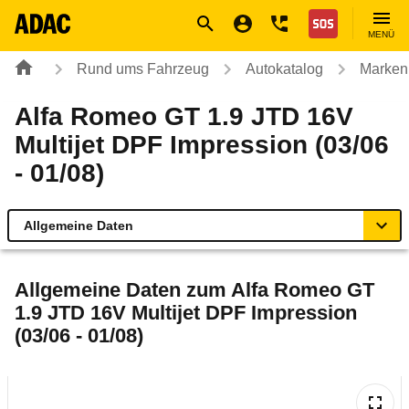
Navigation
Suche
Seiteninhalt
Fußzeile
Nothilfe
MENÜ
Rund ums Fahrzeug
Autokatalog
Marken
Alfa Romeo GT 1.9 JTD 16V
Multijet DPF Impression (03/06
- 01/08)
Allgemeine Daten
Allgemeine Daten
Allgemeine Daten zum
Alfa Romeo GT
1.9 JTD 16V Multijet DPF Impression
Technische Daten
(03/06 - 01/08)
Ähnliche Autotests