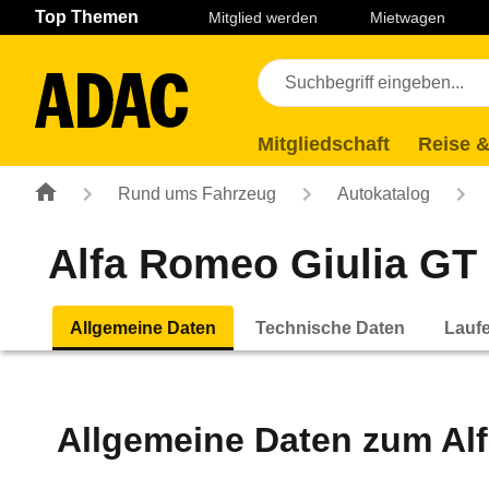
Navigation
Suche
Seiteninhalt
Fußzeile
Top Themen
Mitglied werden
Mietwagen
Mitgliedschaft
Reise &
Rund ums Fahrzeug
Autokatalog
Alfa Romeo Giulia GT 1
Allgemeine Daten
Technische Daten
Lauf
Allgemeine Daten zum
Al