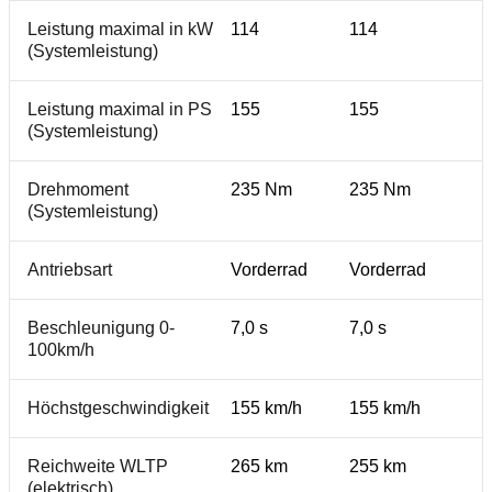
Leistung maximal in kW
114
114
(Systemleistung)
Leistung maximal in PS
155
155
(Systemleistung)
Drehmoment
235 Nm
235 Nm
(Systemleistung)
Antriebsart
Vorderrad
Vorderrad
Beschleunigung 0-
7,0 s
7,0 s
100km/h
Höchstgeschwindigkeit
155 km/h
155 km/h
Reichweite WLTP
265 km
255 km
(elektrisch)