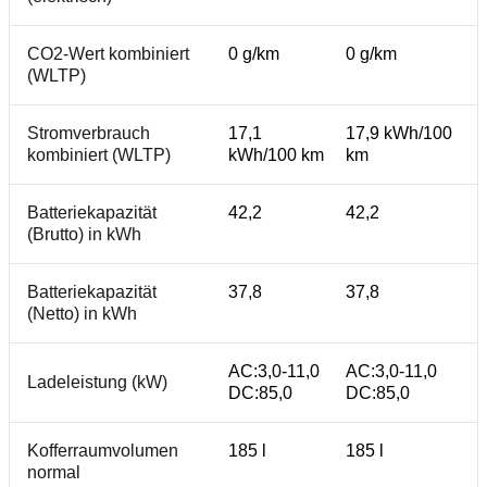
CO2-Wert kombiniert
0 g/km
0 g/km
(WLTP)
Stromverbrauch
17,1
17,9 kWh/100
kombiniert (WLTP)
kWh/100 km
km
Batteriekapazität
42,2
42,2
(Brutto) in kWh
Batteriekapazität
37,8
37,8
(Netto) in kWh
AC:3,0-11,0
AC:3,0-11,0
Ladeleistung (kW)
DC:85,0
DC:85,0
Kofferraumvolumen
185 l
185 l
normal