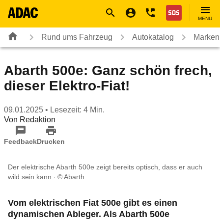
Navigation
Suche
Seiteninhalt
Fußzeile
Nothilfe
MENÜ
Rund ums Fahrzeug
Autokatalog
Marken
Abarth 500e: Ganz schön frech,
dieser Elektro-Fiat!
09.01.2025
• Lesezeit: 4 Min.
Von
Redaktion
Feedback
Drucken
Der elektrische Abarth 500e zeigt bereits optisch, dass er auch
wild sein kann
© Abarth
Vom elektrischen Fiat 500e gibt es einen
dynamischen Ableger. Als Abarth 500e