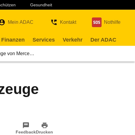
 schützen
Gesundheit
Mein ADAC
Kontakt
Nothilfe
 Finanzen
Services
Verkehr
Der ADAC
euge von Merce…
rzeuge
Feedback
Drucken