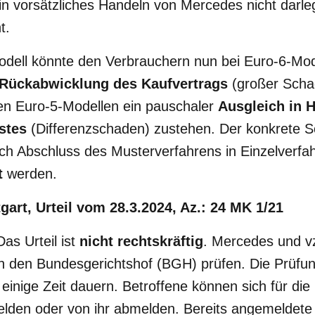
in vorsätzliches Handeln von Mercedes nicht darl
t.
dell könnte den Verbrauchern nun bei Euro-6-Mod
Rückabwicklung des Kaufvertrags
(großer Scha
en Euro-5-Modellen ein pauschaler
Ausgleich in 
stes
(Differenzschaden) zustehen. Der konkrete 
ch Abschluss des Musterverfahrens in Einzelverfa
t
werden.
gart, Urteil vom 28.3.2024, Az.: 24 MK 1/21
Das Urteil ist
nicht rechtskräftig
. Mercedes und v
ch den Bundesgerichtshof (BGH) prüfen. Die Prüfu
inige Zeit dauern. Betroffene können sich für die 
lden oder von ihr abmelden. Bereits angemeldete