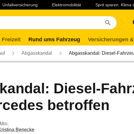
Unfallversicherung
Elektromobilität
Sprit sparen. Klima
 Freizeit
Rund ums Fahrzeug
Versicherungen &
auf
Abgasskandal
Abgasskandal: Diesel-Fahrz
andal: Diesel-Fah
cedes betroffen
 Min.
Kristina Benecke