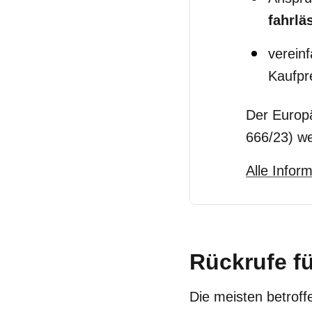
fahrlä
verein
Kaufpr
Der Europä
666/23) we
Alle Infor
Rückrufe f
Die meisten betrof