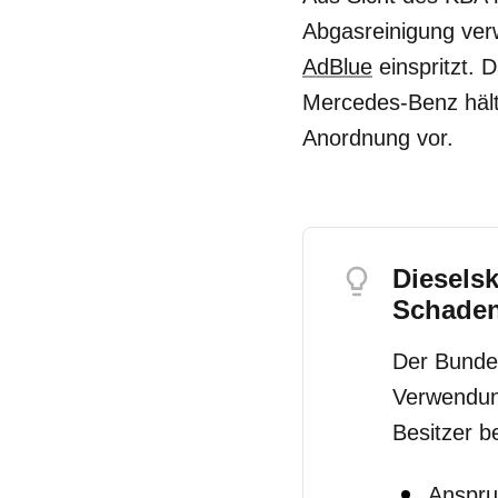
Abgasreinigung ve
AdBlue
einspritzt. 
Mercedes-Benz hält 
Anordnung vor.
Diesels
Schaden
Der Bundes
Verwendu
Besitzer b
Anspru