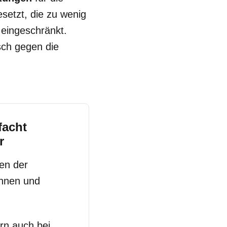
esetzt, die zu wenig
 eingeschränkt.
isch gegen die
facht
r
en der
innen und
rn auch bei