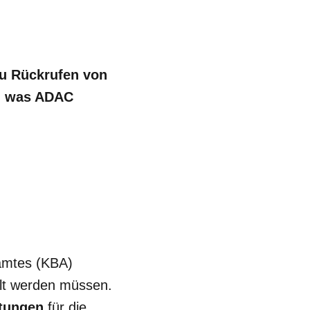
u Rückrufen von
nd was ADAC
amtes (KBA)
elt werden müssen.
htungen
für die