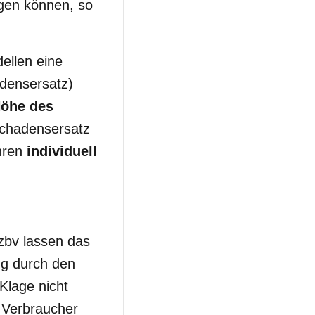
egen können, so
ellen eine
densersatz)
Höhe des
Schadensersatz
hren
individuell
zbv lassen das
ng durch den
Klage nicht
 Verbraucher