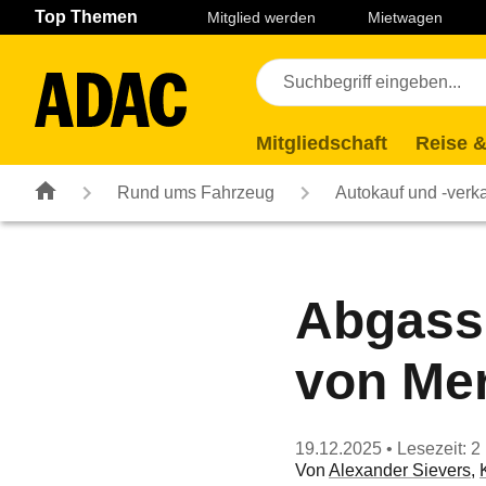
Navigation
Suche
Seiteninhalt
Fußzeile
Top Themen
Mitglied werden
Mietwagen
Mitgliedschaft
Reise &
Rund ums Fahrzeug
Autokauf und -verk
Abgassk
von Mer
19.12.2025
• Lesezeit: 2
Von
Alexander Sievers
,