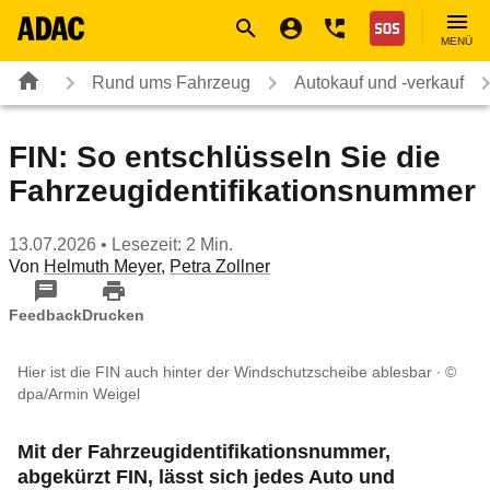
Navigation
Suche
Seiteninhalt
Fußzeile
Nothilfe
MENÜ
Rund ums Fahrzeug
Autokauf und -verkauf
FIN: So entschlüsseln Sie die
Fahrzeugidentifikationsnummer
13.07.2026
• Lesezeit: 2 Min.
Von
Helmuth Meyer
,
Petra Zollner
Feedback
Drucken
Hier ist die FIN auch hinter der Windschutzscheibe ablesbar
©
dpa/Armin Weigel
Mit der Fahrzeugidentifikationsnummer,
abgekürzt FIN, lässt sich jedes Auto und