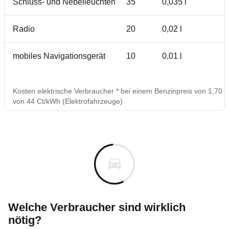
Schluss- und Nebelleuchten
35
0,035 l
6
Radio
20
0,02 l
3
mobiles Navigationsgerät
10
0,01 l
2
Kosten elektrische Verbraucher * bei einem Benzinpreis von 1,70 €
von 44 Ct/kWh (Elektrofahrzeuge)
Welche Verbraucher sind wirklich
nötig?