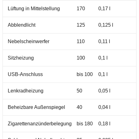
Lüftung in Mittelstellung
170
0,17 l
2
Abblendlicht
125
0,125 l
2
Nebelscheinwerfer
110
0,11 l
1
Sitzheizung
100
0,1 l
1
USB-Anschluss
bis 100
0,1 l
1
Lenkradheizung
50
0,05 l
9
Beheizbare Außenspiegel
40
0,04 l
7
Zigarettenanzünderbelegung
bis 180
0,18 l
3