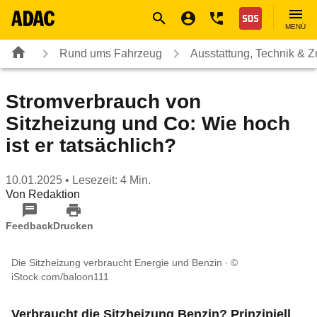
Navigation
Suche
Seiteninhalt
Fußzeile
Nothilfe
MENÜ
Rund ums Fahrzeug
Ausstattung, Technik & 
Stromverbrauch von
Sitzheizung und Co: Wie hoch
ist er tatsächlich?
10.01.2025
• Lesezeit: 4 Min.
Von
Redaktion
Feedback
Drucken
Die Sitzheizung verbraucht Energie und Benzin
©
iStock.com/baloon111
Verbraucht die Sitzheizung Benzin? Prinzipiell