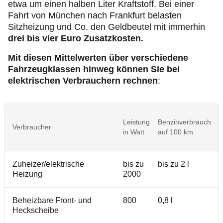
etwa um einen halben Liter Kraftstoff. Bei einer
Fahrt von München nach Frankfurt belasten
Sitzheizung und Co. den Geldbeutel mit immerhin
drei bis vier Euro Zusatzkosten.
Mit diesen Mittelwerten über verschiedene
Fahrzeugklassen hinweg können Sie bei
elektrischen Verbrauchern rechnen
:
Z
Leistung
Benzinverbrauch
a
Verbraucher
in Watt
auf 100 km
b
B
Zuheizer/elektrische
bis zu
bis zu 2 l
b
Heizung
2000
Beheizbare Front- und
800
0,8 l
1
Heckscheibe