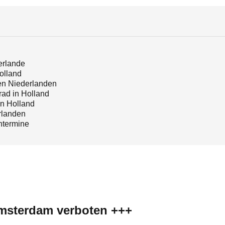
erlande
olland
en Niederlanden
ad in Holland
in Holland
rlanden
ntermine
Amsterdam verboten +++