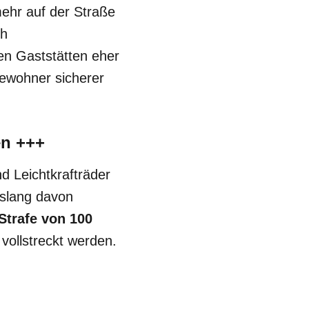
hr auf der Straße
ch
en Gaststätten eher
 Bewohner sicherer
en +++
d Leichtkrafträder
islang davon
Strafe von 100
ollstreckt werden.