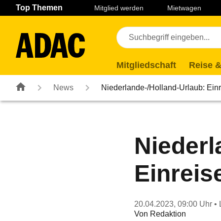
Navigation
Suche
Seiteninhalt
Fußzeile
Top Themen
Mitglied werden
Mietwagen
Mitgliedschaft
Reise &
News
Niederlande-/Holland-Urlaub: Ein
Niederl
Einreis
20.04.2023, 09:00 Uhr
• 
Von
Redaktion