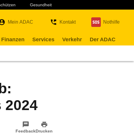
 schützen
Gesundheit
Mein ADAC
Kontakt
Nothilfe
 Finanzen
Services
Verkehr
Der ADAC
b:
s 2024
Feedback
Drucken