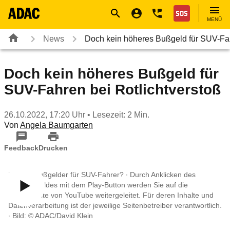
Navigation
Suche
Seiteninhalt
Fußzeile
Nothilfe
MENÜ
News
Doch kein höheres Bußgeld für SUV-F
Doch kein höheres Bußgeld für
SUV-Fahren bei Rotlichtverstoß
26.10.2022, 17:20 Uhr
• Lesezeit: 2 Min.
Von
Angela Baumgarten
Feedback
Drucken
Höhere Bußgelder für SUV-Fahrer? ∙
Durch Anklicken des
Vorschaubildes mit dem Play-Button werden Sie auf die
Internetseite von YouTube weitergeleitet. Für deren Inhalte und
Datenverarbeitung ist der jeweilige Seitenbetreiber verantwortlich.
∙
Bild: © ADAC/David Klein