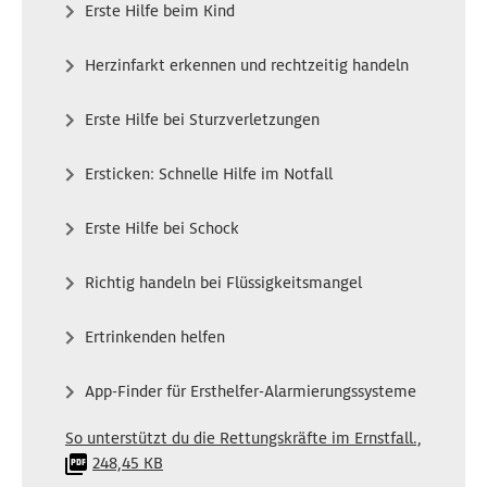
Erste Hilfe beim Kind
Sie haben ein Android Smartphone? So kommen Sie
auf die Detailseite:
Herzinfarkt erkennen und rechtzeitig handeln
Öffnen Sie die Google Wallet, wählen Sie den ADAC
Notfallpass aus und klicken Sie auf die drei
Erste Hilfe bei Sturzverletzungen
horizontalen Punkte oben rechts bzw. unten rechts,
wenn Sie die "YourWallet" App nutzen.
Ersticken: Schnelle Hilfe im Notfall
Erste Hilfe bei Schock
Richtig handeln bei Flüssigkeitsmangel
Ertrinkenden helfen
App-Finder für Ersthelfer-Alarmierungssysteme
So unterstützt du die Rettungskräfte im Ernstfall.,
248,45 KB