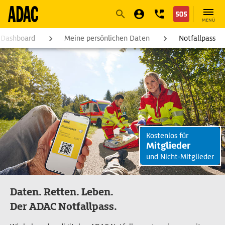
Navigation
Suche
Seiteninhalt
Fußzeile
MENÜ
 Dashboard
Meine persönlichen Daten
Notfallpass
Kostenlos für
Mitglieder
und Nicht-Mitglieder
Daten. Retten. Leben.
Der ADAC Notfallpass.