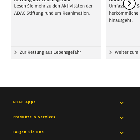
Lesen Sie mehr zu den Aktivitäten der
Umfassender Se
ADAC Stiftung rund um Reanimation.
herkömmliche 
hinausgeht.
Zur Rettung aus Lebensgefahr
Weiter zum
ADAC Apps
Pannenhilfe App
Produkte & Services
Medical App
Versicherungen
Folgen Sie uns
Drive App