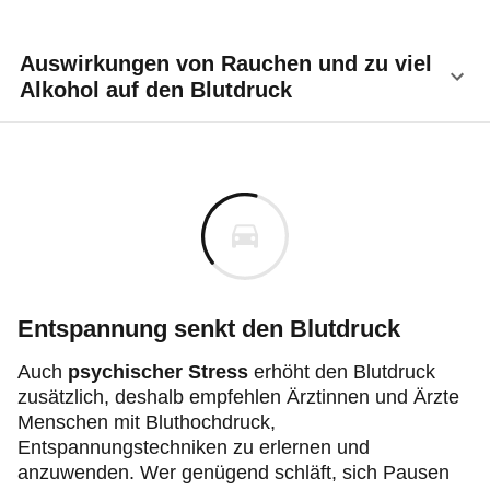
Auswirkungen von Rauchen und zu viel
Alkohol auf den Blutdruck
Da
jede Zigarette
den
Blutdruck für bis zu 30
Minuten ansteigen
lässt, profitieren Bluthochdruck-
Betroffene von einem Rauchverzicht. Schon nach
einer Woche Rauchabstinenz sinkt der Blutdruck
dauerhaft. Die positiven Effekte verstärken sich, je
länger man nicht raucht. Expertinnen und Experten
empfehlen außerdem, auf Alkoholkonsum zu
Entspannung senkt den Blutdruck
verzichten oder diesen einzuschränken. Für
Frauen
gilt hier nicht mehr als
10 g Alkohol
täglich, für
Auch
psychischer Stress
erhöht den Blutdruck
Männer
maximal
20 g
. 10 g entspricht etwa einem
zusätzlich, deshalb empfehlen Ärztinnen und Ärzte
Standardglas Alkohol, zum Beispiel einem kleinen
Menschen mit Bluthochdruck,
Glas Bier, einem Glas Sekt oder einem Achtel Wein.
Entspannungstechniken zu erlernen und
anzuwenden. Wer genügend schläft, sich Pausen