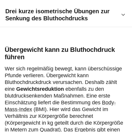
Drei kurze isometrische Übungen zur
Senkung des Bluthochdrucks
Die Expertinnen und Experten der ISH empfehlen
wöchentlich
an drei nicht aufeinanderfolgenden
Tagen
beispielsweise folgende Übungen.
Übergewicht kann zu Bluthochdruck
führen
Armübungen mit einem Stressball
: Drücken
Wer sich regelmäßig bewegt, kann überschüssige
Sie den Ball in der Hand für zwei Minuten
Pfunde verlieren. Übergewicht kann
(einarmig oder mit beiden Armen im Wechsel),
Bluthochdruckdruck verursachen. Deshalb zählt
und spannen Sie den Arm an. Pausieren Sie für
eine
Gewichtsreduktion
ebenfalls zu den
zwei bis drei Minuten, wiederholen Sie diese
blutdrucksenkenden Maßnahmen. Eine erste
Übung viermal.
Einschätzung liefert die Bestimmung des
Body-
Beinübungen an der Wand (Wandsitzen)
:
Mass-Index
(BMI). Hier wird das Gewicht im
Lehnen Sie sich mit dem Rücken an eine Wand,
Verhältnis zur Körpergröße berechnet
und stellen Sie Ihre Beine hüftbreit auf, etwas
(Körpergewicht in kg geteilt durch die Körpergröße
von der Wand entfernt. Gleiten Sie nun an der
in Metern zum Quadrat). Das Ergebnis gibt einen