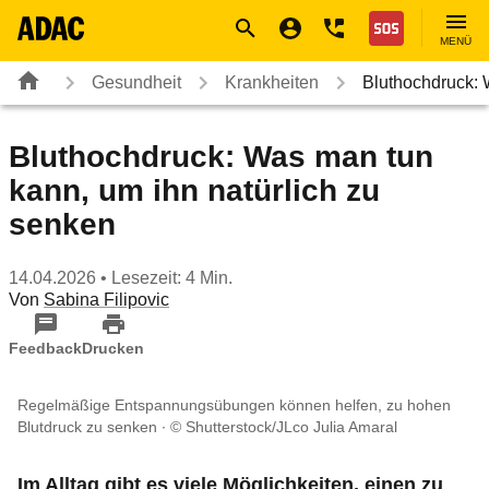
Navigation
Suche
Seiteninhalt
Fußzeile
Nothilfe
MENÜ
Gesundheit
Krankheiten
Bluthochdruck: 
Bluthochdruck: Was man tun
kann, um ihn natürlich zu
senken
14.04.2026
• Lesezeit: 4 Min.
Von
Sabina Filipovic
Feedback
Drucken
Regelmäßige Entspannungsübungen können helfen, zu hohen
Blutdruck zu senken
© Shutterstock/JLco Julia Amaral
Im Alltag gibt es viele Möglichkeiten, einen zu