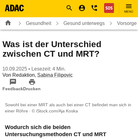
Navigation
Suche
Seiteninhalt
Fußzeile
Nothilfe
MENÜ
Gesundheit
Gesund unterwegs
Vorsorge
Was ist der Unterschied
zwischen CT und MRT?
10.09.2025
• Lesezeit: 4 Min.
Von
Redaktion
,
Sabina Filipovic
Feedback
Drucken
Sowohl bei einer MRT als auch bei einer CT befindet man sich in
einer Röhre
© iStock.com/Aja Koska
Wodurch sich die beiden
Untersuchungsmethoden CT und MRT