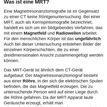
Was ist eine MRT?
Strahlung außerhalb des Raumes und geben über
im Krankenhaus eingesetzt – dort vor allem bei
eine Sprechanlage Informationen durch. Weil die
Krankheitsfällen, die eine
schnelle Diagnose
Eine Magnetresonanztomografie ist im Gegensatz
Atmung ebenso zu Bewegung führt, muss man je
erfordern. Eine Computertomografie des Brustkorbs
zu einer CT keine Röntgenuntersuchung. Bei einer
nach Körperregion manchmal
kurz die Luft
(CT-Thorax) oder des Bauchraums (CT-Abdomen)
MRT, auch als Kernspintomografie bezeichnet,
anhalten
.
kann zum Beispiel bei Unfällen in kurzer Zeit klären,
handelt es sich um ein bildgebendes Verfahren, das
ob es zu inneren Blutungen oder Knochenbrüchen
Wie lange die
Auswertung
von CT-Bildern dauert,
mit einem
Magnetfeld
und
Radiowellen
arbeitet.
gekommen ist. Ein Schädel-CT gibt bei einem
kann unterschiedlich sein. In der Regel werden die
Für den menschlichen Körper ist das
ungefährlich
.
Verdacht auf einen
Schlaganfall
diagnostische Hilfe.
Bilder in der Radiologie innerhalb von wenigen
Auch bei dieser Untersuchung entstehen Bilder der
Tagen ausgewertet und gegebenenfalls mit bereits
einzelnen Körperschichten, die zu einer
Zudem werden CT-Untersuchungen auch bei
vorhandenen Bildern verglichen. Den Befund und
dreidimensionalen Ansicht zusammengefügt werden
Krebserkrankungen
durchgeführt, um so
die CT-Bilder erhält Ihr behandelnder Arzt oder Ihre
können.
feststellen zu können, wo genau der Tumor sich
Ärztin und bespricht diese dann mit Ihnen.
befindet, wie groß er ist und ob er eventuell schon
Das MRT-Gerät ist ähnlich dem CT-Gerät
gestreut hat (Metastasen).
aufgebaut: Der Magnetresonanztomograf besteht
aus einer
Röhre
, in der sich die elektrischen Spulen
befinden, die das Magnetfeld erzeugen. Die zu
untersuchende Person wird auf einer Liege durch
die Röhre gefahren. Da der MRT-Apparat laute
Geräusche erzeugt, erhält man