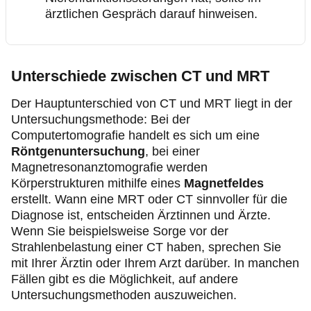
Gelenke
ärztlichen Gespräch darauf hinweisen.
Eine MRT kann veränderte Gewebestrukturen
sichtbar machen, weshalb sie beispielsweise bei
vermuteten Entzündungen wie einer
Sepsis
oder
Unterschiede zwischen CT und MRT
Verschleißerscheinungen durch eine
Arthrose
zum
Der Hauptunterschied von CT und MRT liegt in der
Einsatz kommen.
Untersuchungsmethode: Bei der
Computertomografie handelt es sich um eine
Röntgenuntersuchung
, bei einer
Magnetresonanztomografie werden
Körperstrukturen mithilfe eines
Magnetfeldes
erstellt. Wann eine MRT oder CT sinnvoller für die
Diagnose ist, entscheiden Ärztinnen und Ärzte.
Wenn Sie beispielsweise Sorge vor der
Strahlenbelastung einer CT haben, sprechen Sie
mit Ihrer Ärztin oder Ihrem Arzt darüber. In manchen
Fällen gibt es die Möglichkeit, auf andere
Untersuchungsmethoden auszuweichen.