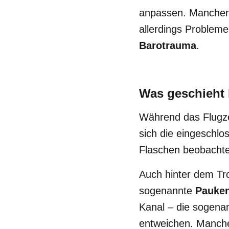
anpassen. Manchen 
allerdings Problem
Barotrauma
.
Was geschieht 
Während das Flugze
sich die eingeschlo
Flaschen beobachten
Auch hinter dem Tro
sogenannte
Pauke
Kanal – die sogena
entweichen. Manche 