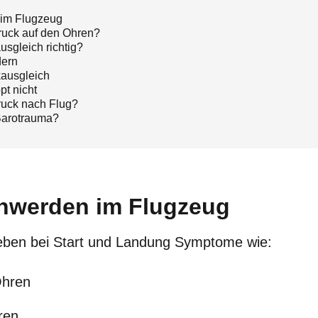
im Flugzeug
uck auf den Ohren?
usgleich richtig?
dern
kausgleich
pt nicht
ruck nach Flug?
Barotrauma?
hwerden im Flugzeug
eben bei Start und Landung Symptome wie:
Ohren
ren