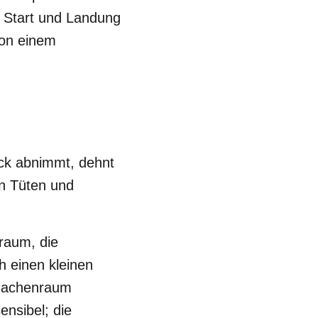
 Start und Landung
von einem
ck abnimmt, dehnt
en Tüten und
lraum, die
ch einen kleinen
 Rachenraum
ensibel; die