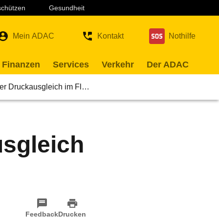
 schützen
Gesundheit
Mein ADAC
Kontakt
Nothilfe
 Finanzen
Services
Verkehr
Der ADAC
 der Druckausgleich im Fl…
usgleich
Feedback
Drucken