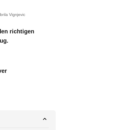
rila Vignjevic
en richtigen
ug.
ver