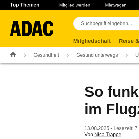
Navigation
Suche
Seiteninhalt
Fußzeile
Top Themen
Mitglied werden
Mietwagen
Mitgliedschaft
Reise &
Gesundheit
Gesund unterwegs
U
So funk
im Flu
13.08.2025
• Lesezeit: 7
Von
Nica Trappe