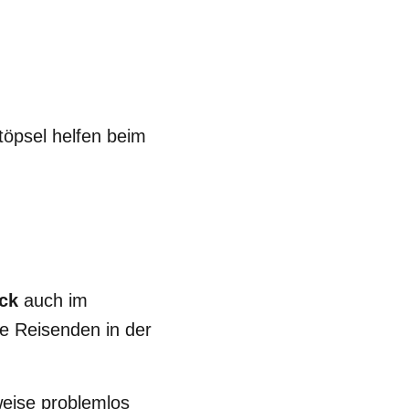
öpsel helfen beim
uck
auch im
ie Reisenden in der
weise problemlos