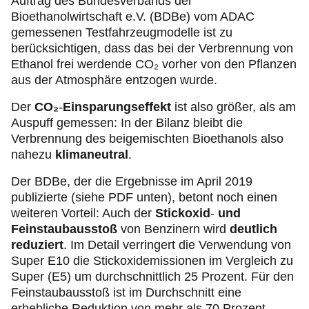
Auftrag des Bundesverbands der
Bioethanolwirtschaft e.V. (BDBe) vom ADAC
gemessenen Testfahrzeugmodelle ist zu
berücksichtigen, dass das bei der Verbrennung von
Ethanol frei werdende CO₂ vorher von den Pflanzen
aus der Atmosphäre entzogen wurde.
Der
CO₂
-
Einsparungseffekt
ist also größer, als am
Auspuff gemessen: In der Bilanz bleibt die
Verbrennung des beigemischten Bioethanols also
nahezu
klimaneutral
.
Der BDBe, der die Ergebnisse im April 2019
publizierte (siehe PDF unten), betont noch einen
weiteren Vorteil: Auch der
Stickoxid
-
und
Feinstaubausstoß
von Benzinern wird
deutlich
reduziert
.
Im Detail verringert die Verwendung von
Super E10 die Stickoxidemissionen im Vergleich zu
Super (E5) um durchschnittlich 25 Prozent. Für den
Feinstaubausstoß ist im Durchschnitt eine
erhebliche Reduktion von mehr als 70 Prozent