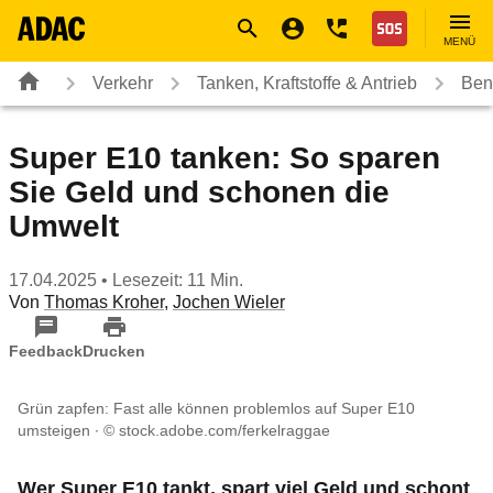
Navigation
Suche
Seiteninhalt
Fußzeile
Nothilfe
MENÜ
Verkehr
Tanken, Kraftstoffe & Antrieb
Ben
Super E10 tanken: So sparen
Sie Geld und schonen die
Umwelt
17.04.2025
• Lesezeit: 11 Min.
Von
Thomas Kroher
,
Jochen Wieler
Feedback
Drucken
Grün zapfen: Fast alle können problemlos auf Super E10
umsteigen
© stock.adobe.com/ferkelraggae
Wer Super E10 tankt, spart viel Geld und schont