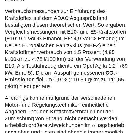
Verbrauchsmessungen zur Einführung des
Kraftstoffes auf dem ADAC Abgasprüfstand
bestätigten diesen theoretischen Wert. So ergaben
Vergleichsmessungen mit E10- und E5-Kraftstoffen
(E10: 9,1 Vol.% Ethanol, E5: 4,9 Vol.% Ethanol) im
Neuen Europäischen Fahrzyklus (NEFZ) einen
Kraftstoffmehrverbrauch von 1,5 Prozent (4,85
l/100km zu 4,78 l/100 km) bei der Verwendung von
E10. Als Testfahrzeug diente ein Opel Agila 1,2 l (69
kW, Euro 5). Die am Auspuff gemessenen
CO₂
-
Emissionen
fiel um 0,9 % (110,59 g/km zu 111,65
g/km) niedriger aus.
Allerdings können aufgrund der verschiedenen
Motor- und Regelungstechniken einheitliche
Angaben über den Kraftstoffverbrauch bei der
Zumischung von Ethanol nicht gemacht werden.
Erheblich größere Abweichungen im Alltagsbetrieb
nach oben und unten sind ohnehin immer möglich,