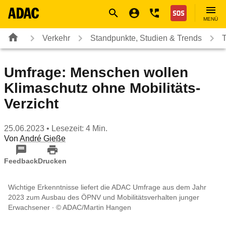
Navigation
Suche
Seiteninhalt
Fußzeile
Nothilfe
MENÜ
Verkehr
Standpunkte, Studien & Trends
T
Umfrage: Menschen wollen
Klimaschutz ohne Mobilitäts-
Verzicht
25.06.2023
• Lesezeit: 4 Min.
Von
André Gieße
Feedback
Drucken
Wichtige Erkenntnisse liefert die ADAC Umfrage aus dem Jahr
2023 zum Ausbau des ÖPNV und Mobilitätsverhalten junger
Erwachsener
© ADAC/Martin Hangen