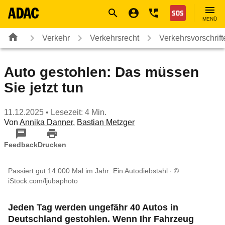
Navigation
Suche
Seiteninhalt
Fußzeile
Nothilfe
MENÜ
Verkehr
Verkehrsrecht
Verkehrsvorschrif
Auto gestohlen: Das müssen
Sie jetzt tun
11.12.2025
• Lesezeit: 4 Min.
Von
Annika Danner
,
Bastian Metzger
Feedback
Drucken
Passiert gut 14.000 Mal im Jahr: Ein Autodiebstahl
©
iStock.com/ljubaphoto
Jeden Tag werden ungefähr 40 Autos in
Deutschland gestohlen. Wenn Ihr Fahrzeug