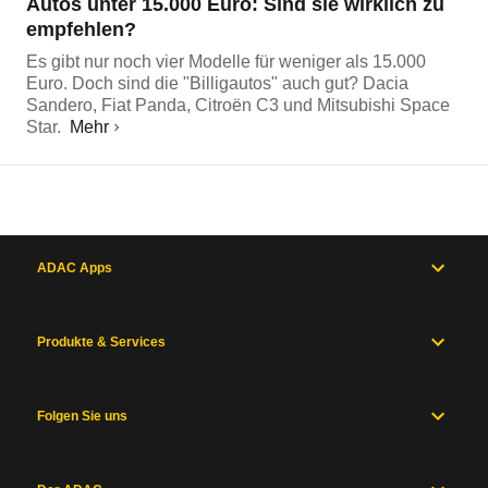
Autos unter 15.000 Euro: Sind sie wirklich zu
empfehlen?
Es gibt nur noch vier Modelle für weniger als 15.000
Euro. Doch sind die "Billigautos" auch gut? Dacia
Sandero, Fiat Panda, Citroën C3 und Mitsubishi Space
Star.
Mehr
ADAC Apps
Produkte & Services
Folgen Sie uns