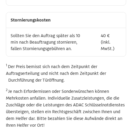
Stornierungskosten
Stornierungskosten
Sollten Sie den Auftrag später als 10
Sollten Sie den Auftrag später als 10
40 €
40 €
min nach Beauftragung stornieren,
min nach Beauftragung stornieren,
(inkl.
(inkl.
fallen Stornierungsgebühren an.
fallen Stornierungsgebühren an.
MwSt.)
MwSt.)
1
Der Preis bemisst sich nach dem Zeitpunkt der
Auftragserteilung und nicht nach dem Zeitpunkt der
Durchführung der Türöffnung.
2
Je nach Erfordernissen oder Sonderwünschen können
Mehrkosten anfallen. Individuelle Zusatzleistungen, die die
Zuschläge oder die Leistungen des ADAC Schlüsselnotdienstes
übersteigen, stellen ein Rechtsgeschäft zwischen Ihnen und
dem Helfer dar.
Bitte bezahlen Sie diese Aufwände direkt an
Ihren Helfer vor Ort!