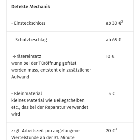
Defekte Mechanik
Defekte Mechanik
2
2
- Einsteckschloss
- Einsteckschloss
ab 30 €
ab 30 €
- Schutzbeschlag
- Schutzbeschlag
ab 65 €
ab 65 €
-Fräsereinsatz
-Fräsereinsatz
10 €
10 €
wenn bei der Türöffnung gefräst
wenn bei der Türöffnung gefräst
werden muss, entsteht ein zusätzlicher
werden muss, entsteht ein zusätzlicher
Aufwand
Aufwand
- Kleinmaterial
- Kleinmaterial
5 €
5 €
kleines Material wie Beilegscheiben
kleines Material wie Beilegscheiben
etc., das bei der Reparatur verwendet
etc., das bei der Reparatur verwendet
wird
wird
3
3
zzgl. Arbeitszeit pro angefangene
zzgl. Arbeitszeit pro angefangene
20 €
20 €
Viertelstunde ab der 31. Minute
Viertelstunde ab der 31. Minute