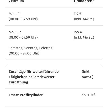
Zeitraum
Zeitraum
Grundpreis
Grundpreis
Mo. - Fr.
Mo. - Fr.
119 €
119 €
(08.00 - 17.59 Uhr)
(08.00 - 17.59 Uhr)
(inkl. MwSt.)
(inkl. MwSt.)
Mo. - Fr.
Mo. - Fr.
199 €
199 €
(18.00 - 07.59 Uhr)
(18.00 - 07.59 Uhr)
(inkl. MwSt.)
(inkl. MwSt.)
Samstag, Sonntag, Feiertag
Samstag, Sonntag, Feiertag
(00.00 - 24.00 Uhr)
(00.00 - 24.00 Uhr)
Zuschläge für weiterführende
Zuschläge für weiterführende
(inkl.
(inkl.
Tätigkeiten bei erschwerter
Tätigkeiten bei erschwerter
MwSt.)
MwSt.)
Türöffnung
Türöffnung
2
2
Ersatz Profilzylinder
Ersatz Profilzylinder
ab 30 €
ab 30 €