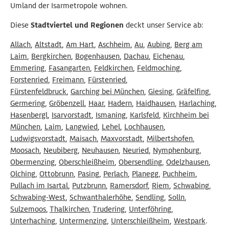
Umland der Isarmetropole wohnen.
Diese
Stadtviertel und Regionen
deckt unser Service ab:
Allach
,
Altstadt
,
Am Hart
,
Aschheim
,
Au
,
Aubing
,
Berg am
Laim
,
Bergkirchen
,
Bogenhausen
,
Dachau
,
Eichenau
,
Emmering
,
Fasangarten
,
Feldkirchen
,
Feldmoching
,
Forstenried
,
Freimann
,
Fürstenried
,
Fürstenfeldbruck
,
Garching bei München
,
Giesing
,
Gräfelfing
,
Germering
,
Gröbenzell
,
Haar
,
Hadern
,
Haidhausen
,
Harlaching
,
Hasenbergl
,
Isarvorstadt
,
Ismaning
,
Karlsfeld
,
Kirchheim bei
München
,
Laim
,
Langwied
,
Lehel
,
Lochhausen
,
Ludwigsvorstadt
,
Maisach
,
Maxvorstadt
,
Milbertshofen
,
Moosach
,
Neubiberg
,
Neuhausen
,
Neuried
,
Nymphenburg
,
Obermenzing
,
Oberschleißheim
,
Obersendling
,
Odelzhausen
,
Olching
,
Ottobrunn
,
Pasing
,
Perlach
,
Planegg
,
Puchheim
,
Pullach im Isartal
,
Putzbrunn
,
Ramersdorf
,
Riem
,
Schwabing
,
Schwabing-West
,
Schwanthalerhöhe
,
Sendling
,
Solln
,
Sulzemoos
,
Thalkirchen
,
Trudering
,
Unterföhring
,
Unterhaching
,
Untermenzing
,
Unterschleißheim
,
Westpark
.