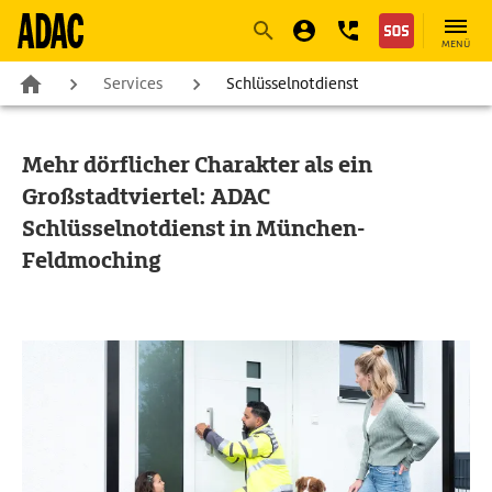
Navigation
Suche
Seiteninhalt
Fußzeile
MENÜ
Services
Schlüsselnotdienst
Mehr dörflicher Charakter als ein
Großstadtviertel: ADAC
Schlüsselnotdienst in München-
Feldmoching