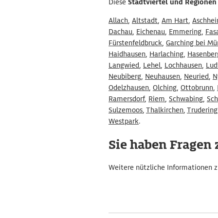
Diese
Stadtviertel und Regionen
Allach
,
Altstadt
,
Am Hart
,
Aschhe
Dachau
,
Eichenau
,
Emmering
,
Fas
Fürstenfeldbruck
,
Garching bei M
Haidhausen
,
Harlaching
,
Hasenber
Langwied
,
Lehel
,
Lochhausen
,
Lud
Neubiberg
,
Neuhausen
,
Neuried
,
N
Odelzhausen
,
Olching
,
Ottobrunn
,
Ramersdorf
,
Riem
,
Schwabing
,
Sc
Sulzemoos
,
Thalkirchen
,
Trudering
Westpark
.
Sie haben Fragen 
Weitere nützliche Informationen z