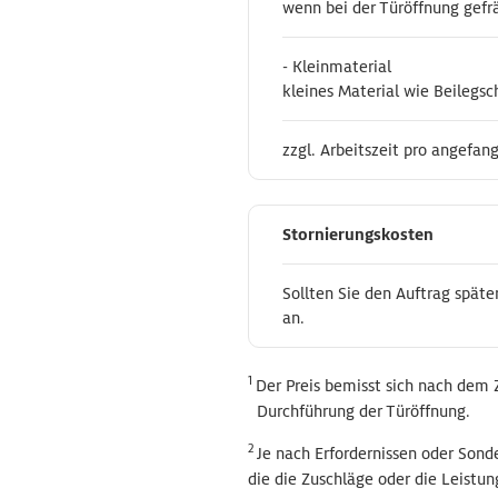
wenn bei der Türöffnung gefr
wenn bei der Türöffnung gefr
- Kleinmaterial
- Kleinmaterial
kleines Material wie Beilegsc
kleines Material wie Beilegsc
zzgl. Arbeitszeit pro angefan
zzgl. Arbeitszeit pro angefan
Stornierungskost
Stornierungskost
Sollten Sie den Auftrag späte
Sollten Sie den Auftrag späte
an.
an.
1
Der Preis bemisst sich nach dem 
Durchführung der Türöffnung.
2
Je nach Erfordernissen oder Sond
die die Zuschläge oder die Leistun