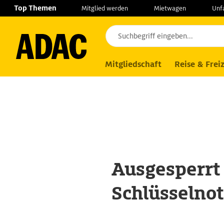
Navigation
Suche
Seiteninhalt
Fußzeile
Top Themen
Mitglied werden
Mietwagen
Unf
Services
Schlüsselnotdienst
Mitgliedschaft
Reise & Freiz
Ausgesperrt
Schlüsselno