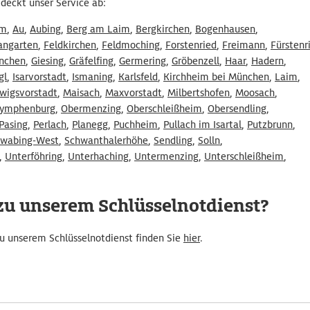
deckt unser Service ab:
im
,
Au
,
Aubing
,
Berg am Laim
,
Bergkirchen
,
Bogenhausen
,
angarten
,
Feldkirchen
,
Feldmoching
,
Forstenried
,
Freimann
,
Fürstenr
ünchen
,
Giesing
,
Gräfelfing
,
Germering
,
Gröbenzell
,
Haar
,
Hadern
,
gl
,
Isarvorstadt
,
Ismaning
,
Karlsfeld
,
Kirchheim bei München
,
Laim
,
wigsvorstadt
,
Maisach
,
Maxvorstadt
,
Milbertshofen
,
Moosach
,
ymphenburg
,
Obermenzing
,
Oberschleißheim
,
Obersendling
,
Pasing
,
Perlach
,
Planegg
,
Puchheim
,
Pullach im Isartal
,
Putzbrunn
,
hwabing-West
,
Schwanthalerhöhe
,
Sendling
,
Solln
,
,
Unterföhring
,
Unterhaching
,
Untermenzing
,
Unterschleißheim
,
zu unserem Schlüsselnotdienst?
u unserem Schlüsselnotdienst finden Sie
hier
.