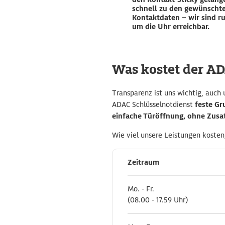
schnell zu den gewünscht
Kontaktdaten – wir sind r
um die Uhr erreichbar.
Was kostet der ADA
Transparenz ist uns wichtig, auch
ADAC Schlüsselnotdienst
feste Gr
einfache Türöffnung, ohne Zusa
Wie viel unsere Leistungen koste
Zeitraum
Zeitraum
Mo. - Fr.
Mo. - Fr.
(08.00 - 17.59 Uhr)
(08.00 - 17.59 Uhr)