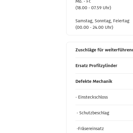
Mo. - Fr.
Mo. - Fr.
(18.00 - 07.59 Uhr)
(18.00 - 07.59 Uhr)
Samstag, Sonntag, Feiertag
Samstag, Sonntag, Feiertag
(00.00 - 24.00 Uhr)
(00.00 - 24.00 Uhr)
Zuschläge für weiterfüh
Zuschläge für weiterfüh
Ersatz Profilzylinder
Ersatz Profilzylinder
Defekte Mechanik
Defekte Mechanik
- Einsteckschloss
- Einsteckschloss
- Schutzbeschlag
- Schutzbeschlag
-Fräsereinsatz
-Fräsereinsatz