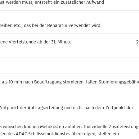
äst werden muss, entsteht ein zusätzlicher Aufwand
äst werden muss, entsteht ein zusätzlicher Aufwand
heiben etc., das bei der Reparatur verwendet wird
heiben etc., das bei der Reparatur verwendet wird
gene Viertelstunde ab der 31. Minute
gene Viertelstunde ab der 31. Minute
2
2
en
en
r als 10 min nach Beauftragung stornieren, fallen Stornierungsgebühr
r als 10 min nach Beauftragung stornieren, fallen Stornierungsgebühr
Zeitpunkt der Auftragserteilung und nicht nach dem Zeitpunkt der
erwünschen können Mehrkosten anfallen. Individuelle Zusatzleistung
gen des ADAC Schlüsselnotdienstes übersteigen, stellen ein