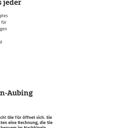
s jeder
ptes
 für
rgen
nd
en-Aubing
ch! Die Tür öffnet sich. Sie
lten eine Rechnung, die Sie
 bequem im Nachhinein