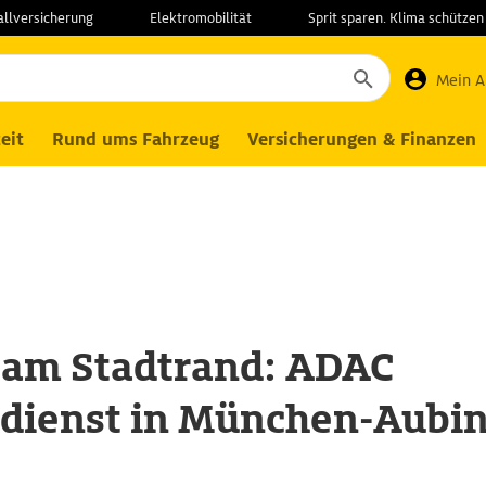
allversicherung
Elektromobilität
Sprit sparen. Klima schützen
Mein 
eit
Rund ums Fahrzeug
Versicherungen & Finanzen
 am Stadtrand: ADAC
tdienst in München-Aubi