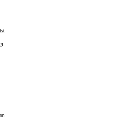
ist
gt
enn