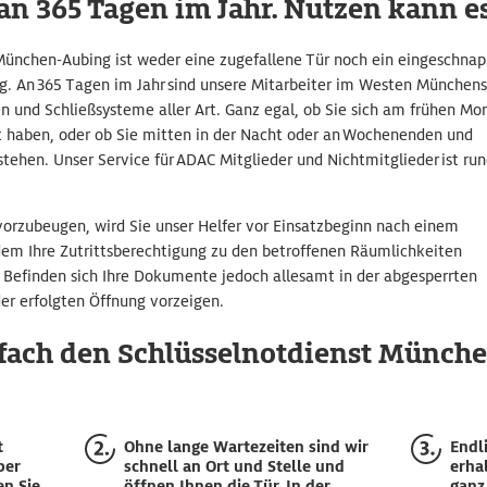
an 365 Tagen im Jahr. Nutzen kann e
München-Aubing ist weder eine zugefallene Tür noch ein eingeschnap
g. An 365 Tagen im Jahr sind unsere Mitarbeiter im Westen Münchens
n und Schließsysteme aller Art. Ganz egal, ob Sie sich am frühen Mo
 haben, oder ob Sie mitten in der Nacht oder an Wochenenden und
stehen. Unser Service für ADAC Mitglieder und Nichtmitglieder ist ru
orzubeugen, wird Sie unser Helfer vor Einsatzbeginn nach einem
dem Ihre Zutrittsberechtigung zu den betroffenen Räumlichkeiten
. Befinden sich Ihre Dokumente jedoch allesamt in der abgesperrten
er erfolgten Öffnung vorzeigen.
nfach den Schlüsselnotdienst Münch
t
Ohne lange Wartezeiten sind wir
Endli
ber
schnell an Ort und Stelle und
erha
en Sie
öffnen Ihnen die Tür. In der
ganz