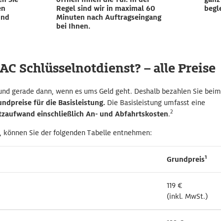
en
Regel sind wir in maximal 60
begl
und
Minuten nach Auftragseingang
bei Ihnen.
C Schlüsselnotdienst? – alle Preise
 und gerade dann, wenn es ums Geld geht. Deshalb bezahlen Sie beim
undpreise für die Basisleistung.
Die Basisleistung umfasst eine
2
tzaufwand einschließlich An- und Abfahrtskosten
.
n, können Sie der folgenden Tabelle entnehmen:
1
1
Grundpreis
Grundpreis
119 €
119 €
(inkl. MwSt.)
(inkl. MwSt.)