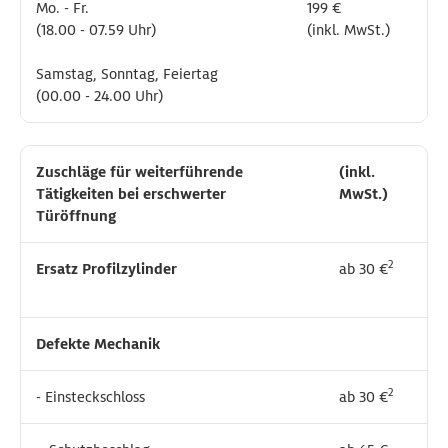
Mo. - Fr.
Mo. - Fr.
199 €
199 €
(18.00 - 07.59 Uhr)
(18.00 - 07.59 Uhr)
(inkl. MwSt.)
(inkl. MwSt.)
Samstag, Sonntag, Feiertag
Samstag, Sonntag, Feiertag
(00.00 - 24.00 Uhr)
(00.00 - 24.00 Uhr)
Zuschläge für weiterführende
Zuschläge für weiterführende
(inkl.
(inkl.
Tätigkeiten bei erschwerter
Tätigkeiten bei erschwerter
MwSt.)
MwSt.)
Türöffnung
Türöffnung
2
2
Ersatz Profilzylinder
Ersatz Profilzylinder
ab 30 €
ab 30 €
Defekte Mechanik
Defekte Mechanik
2
2
- Einsteckschloss
- Einsteckschloss
ab 30 €
ab 30 €