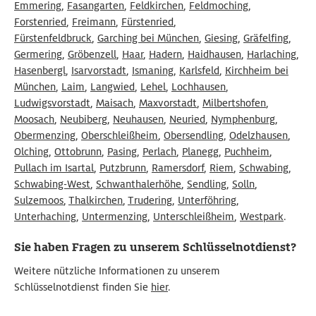
Emmering
,
Fasangarten
,
Feldkirchen
,
Feldmoching
,
Forstenried
,
Freimann
,
Fürstenried
,
Fürstenfeldbruck
,
Garching bei München
,
Giesing
,
Gräfelfing
,
Germering
,
Gröbenzell
,
Haar
,
Hadern
,
Haidhausen
,
Harlaching
,
Hasenbergl
,
Isarvorstadt
,
Ismaning
,
Karlsfeld
,
Kirchheim bei
München
,
Laim
,
Langwied
,
Lehel
,
Lochhausen
,
Ludwigsvorstadt
,
Maisach
,
Maxvorstadt
,
Milbertshofen
,
Moosach
,
Neubiberg
,
Neuhausen
,
Neuried
,
Nymphenburg
,
Obermenzing
,
Oberschleißheim
,
Obersendling
,
Odelzhausen
,
Olching
,
Ottobrunn
,
Pasing
,
Perlach
,
Planegg
,
Puchheim
,
Pullach im Isartal
,
Putzbrunn
,
Ramersdorf
,
Riem
,
Schwabing
,
Schwabing-West
,
Schwanthalerhöhe
,
Sendling
,
Solln
,
Sulzemoos
,
Thalkirchen
,
Trudering
,
Unterföhring
,
Unterhaching
,
Untermenzing
,
Unterschleißheim
,
Westpark
.
Sie haben Fragen zu unserem Schlüsselnotdienst?
Weitere nützliche Informationen zu unserem
Schlüsselnotdienst finden Sie
hier
.