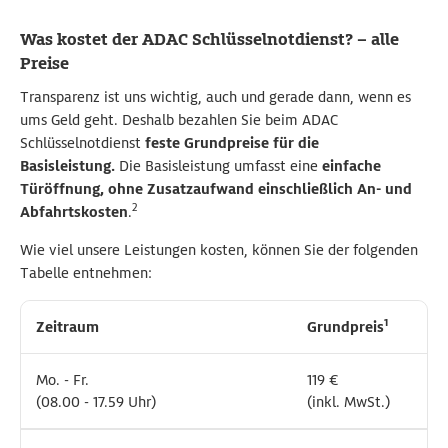
Was kostet der ADAC Schlüsselnotdienst? – alle
Preise
Transparenz ist uns wichtig, auch und gerade dann, wenn es
ums Geld geht. Deshalb bezahlen Sie beim ADAC
Schlüsselnotdienst
feste Grundpreise für die
Basisleistung.
Die Basisleistung umfasst eine
einfache
Türöffnung, ohne Zusatzaufwand einschließlich An- und
2
Abfahrtskosten
.
Wie viel unsere Leistungen kosten, können Sie der folgenden
Tabelle entnehmen:
1
1
Zeitraum
Zeitraum
Grundpreis
Grundpreis
Mo. - Fr.
Mo. - Fr.
119 €
119 €
(08.00 - 17.59 Uhr)
(08.00 - 17.59 Uhr)
(inkl. MwSt.)
(inkl. MwSt.)