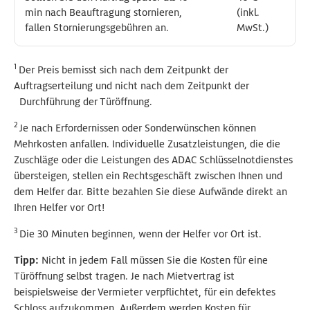
min nach Beauftragung stornieren,
min nach Beauftragung stornieren,
(inkl.
(inkl.
fallen Stornierungsgebühren an.
fallen Stornierungsgebühren an.
MwSt.)
MwSt.)
1
Der Preis bemisst sich nach dem Zeitpunkt der
Auftragserteilung und nicht nach dem Zeitpunkt der
Durchführung der Türöffnung.
2
Je nach Erfordernissen oder Sonderwünschen können
Mehrkosten anfallen. Individuelle Zusatzleistungen, die die
Zuschläge oder die Leistungen des ADAC Schlüsselnotdienstes
übersteigen, stellen ein Rechtsgeschäft zwischen Ihnen und
dem Helfer dar.
Bitte bezahlen Sie diese Aufwände direkt an
Ihren Helfer vor Ort!
3
Die 30 Minuten beginnen, wenn der Helfer vor Ort ist.
Tipp:
Nicht in jedem Fall müssen Sie die Kosten für eine
Türöffnung selbst tragen. Je nach Mietvertrag ist
beispielsweise der Vermieter verpflichtet, für ein defektes
Schloss aufzukommen. Außerdem werden Kosten für