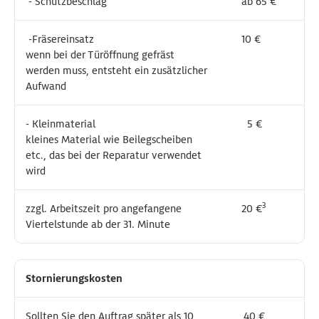
- Schutzbeschlag
- Schutzbeschlag
ab 65 €
ab 65 €
-Fräsereinsatz
-Fräsereinsatz
10 €
10 €
wenn bei der Türöffnung gefräst
wenn bei der Türöffnung gefräst
werden muss, entsteht ein zusätzlicher
werden muss, entsteht ein zusätzlicher
Aufwand
Aufwand
- Kleinmaterial
- Kleinmaterial
5 €
5 €
kleines Material wie Beilegscheiben
kleines Material wie Beilegscheiben
etc., das bei der Reparatur verwendet
etc., das bei der Reparatur verwendet
wird
wird
3
3
zzgl. Arbeitszeit pro angefangene
zzgl. Arbeitszeit pro angefangene
20 €
20 €
Viertelstunde ab der 31. Minute
Viertelstunde ab der 31. Minute
Stornierungskosten
Stornierungskosten
Sollten Sie den Auftrag später als 10
Sollten Sie den Auftrag später als 10
40 €
40 €