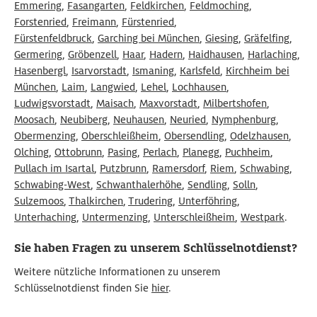
Emmering
,
Fasangarten
,
Feldkirchen
,
Feldmoching
,
Forstenried
,
Freimann
,
Fürstenried
,
Fürstenfeldbruck
,
Garching bei München
,
Giesing
,
Gräfelfing
,
Germering
,
Gröbenzell
,
Haar
,
Hadern
,
Haidhausen
,
Harlaching
,
Hasenbergl
,
Isarvorstadt
,
Ismaning
,
Karlsfeld
,
Kirchheim bei
München
,
Laim
,
Langwied
,
Lehel
,
Lochhausen
,
Ludwigsvorstadt
,
Maisach
,
Maxvorstadt
,
Milbertshofen
,
Moosach
,
Neubiberg
,
Neuhausen
,
Neuried
,
Nymphenburg
,
Obermenzing
,
Oberschleißheim
,
Obersendling
,
Odelzhausen
,
Olching
,
Ottobrunn
,
Pasing
,
Perlach
,
Planegg
,
Puchheim
,
Pullach im Isartal
,
Putzbrunn
,
Ramersdorf
,
Riem
,
Schwabing
,
Schwabing-West
,
Schwanthalerhöhe
,
Sendling
,
Solln
,
Sulzemoos
,
Thalkirchen
,
Trudering
,
Unterföhring
,
Unterhaching
,
Untermenzing
,
Unterschleißheim
,
Westpark
.
Sie haben Fragen zu unserem Schlüsselnotdienst?
Weitere nützliche Informationen zu unserem
Schlüsselnotdienst finden Sie
hier
.