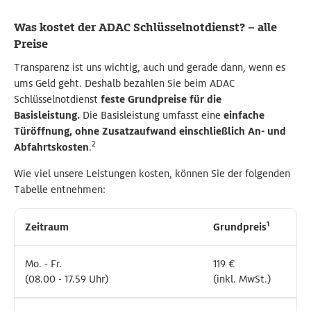
Was kostet der ADAC Schlüsselnotdienst? – alle
Preise
Transparenz ist uns wichtig, auch und gerade dann, wenn es
ums Geld geht. Deshalb bezahlen Sie beim ADAC
Schlüsselnotdienst
feste Grundpreise für die
Basisleistung.
Die Basisleistung umfasst eine
einfache
Türöffnung, ohne Zusatzaufwand einschließlich An- und
2
Abfahrtskosten
.
Wie viel unsere Leistungen kosten, können Sie der folgenden
Tabelle entnehmen:
1
1
Zeitraum
Zeitraum
Grundpreis
Grundpreis
Mo. - Fr.
Mo. - Fr.
119 €
119 €
(08.00 - 17.59 Uhr)
(08.00 - 17.59 Uhr)
(inkl. MwSt.)
(inkl. MwSt.)