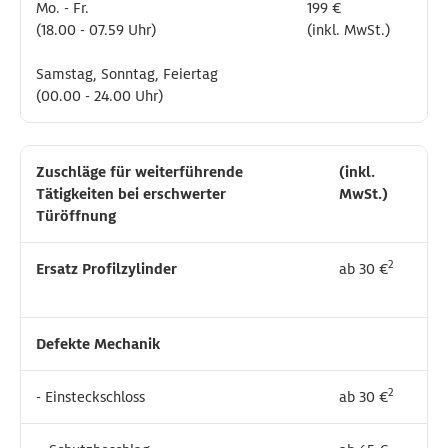
Mo. - Fr.
Mo. - Fr.
199 €
199 €
(18.00 - 07.59 Uhr)
(18.00 - 07.59 Uhr)
(inkl. MwSt.)
(inkl. MwSt.)
Samstag, Sonntag, Feiertag
Samstag, Sonntag, Feiertag
(00.00 - 24.00 Uhr)
(00.00 - 24.00 Uhr)
Zuschläge für weiterführende
Zuschläge für weiterführende
(inkl.
(inkl.
Tätigkeiten bei erschwerter
Tätigkeiten bei erschwerter
MwSt.)
MwSt.)
Türöffnung
Türöffnung
2
2
Ersatz Profilzylinder
Ersatz Profilzylinder
ab 30 €
ab 30 €
Defekte Mechanik
Defekte Mechanik
2
2
- Einsteckschloss
- Einsteckschloss
ab 30 €
ab 30 €