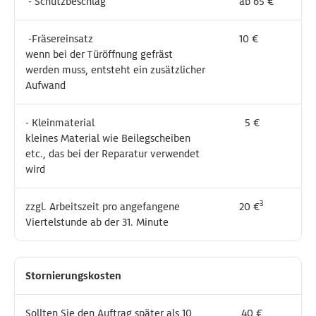
- Schutzbeschlag
- Schutzbeschlag
ab 65 €
ab 65 €
-Fräsereinsatz
-Fräsereinsatz
10 €
10 €
wenn bei der Türöffnung gefräst
wenn bei der Türöffnung gefräst
werden muss, entsteht ein zusätzlicher
werden muss, entsteht ein zusätzlicher
Aufwand
Aufwand
- Kleinmaterial
- Kleinmaterial
5 €
5 €
kleines Material wie Beilegscheiben
kleines Material wie Beilegscheiben
etc., das bei der Reparatur verwendet
etc., das bei der Reparatur verwendet
wird
wird
3
3
zzgl. Arbeitszeit pro angefangene
zzgl. Arbeitszeit pro angefangene
20 €
20 €
Viertelstunde ab der 31. Minute
Viertelstunde ab der 31. Minute
Stornierungskosten
Stornierungskosten
Sollten Sie den Auftrag später als 10
Sollten Sie den Auftrag später als 10
40 €
40 €