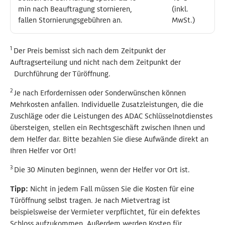
min nach Beauftragung stornieren,
min nach Beauftragung stornieren,
(inkl.
(inkl.
fallen Stornierungsgebühren an.
fallen Stornierungsgebühren an.
MwSt.)
MwSt.)
1
Der Preis bemisst sich nach dem Zeitpunkt der
Auftragserteilung und nicht nach dem Zeitpunkt der
Durchführung der Türöffnung.
2
Je nach Erfordernissen oder Sonderwünschen können
Mehrkosten anfallen. Individuelle Zusatzleistungen, die die
Zuschläge oder die Leistungen des ADAC Schlüsselnotdienstes
übersteigen, stellen ein Rechtsgeschäft zwischen Ihnen und
dem Helfer dar.
Bitte bezahlen Sie diese Aufwände direkt an
Ihren Helfer vor Ort!
3
Die 30 Minuten beginnen, wenn der Helfer vor Ort ist.
Tipp:
Nicht in jedem Fall müssen Sie die Kosten für eine
Türöffnung selbst tragen. Je nach Mietvertrag ist
beispielsweise der Vermieter verpflichtet, für ein defektes
Schloss aufzukommen. Außerdem werden Kosten für