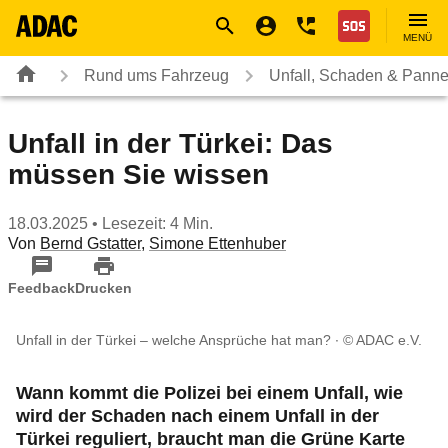
Navigation
Suche
Seiteninhalt
Fußzeile
Nothilfe
MENÜ
Rund ums Fahrzeug
Unfall, Schaden & Pann
Unfall in der Türkei: Das
müssen Sie wissen
18.03.2025
• Lesezeit: 4 Min.
Von
Bernd Gstatter
,
Simone Ettenhuber
Feedback
Drucken
Unfall in der Türkei – welche Ansprüche hat man?
© ADAC e.V.
Wann kommt die Polizei bei einem Unfall, wie
wird der Schaden nach einem Unfall in der
Türkei reguliert, braucht man die Grüne Karte