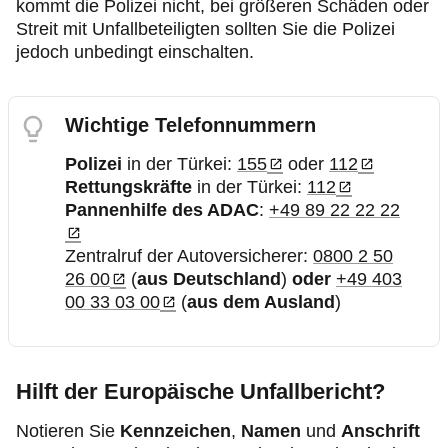
kommt die Polizei nicht, bei größeren Schäden oder
Streit mit Unfallbeteiligten sollten Sie die Polizei
jedoch unbedingt einschalten.
Wichtige Telefonnummern
Polizei
in der Türkei:
155
oder
112
Rettungskräfte
in der Türkei:
112
Pannenhilfe des ADAC
:
+49 89 22 22 22
Zentralruf der Autoversicherer:
0800 2 50
26 00
(
aus Deutschland
)
oder
+49 403
00 33 03 00
(
aus dem Ausland
)
Hilft der Europäische Unfallbericht?
Notieren Sie
Kennzeichen
,
Namen
und
Anschrift