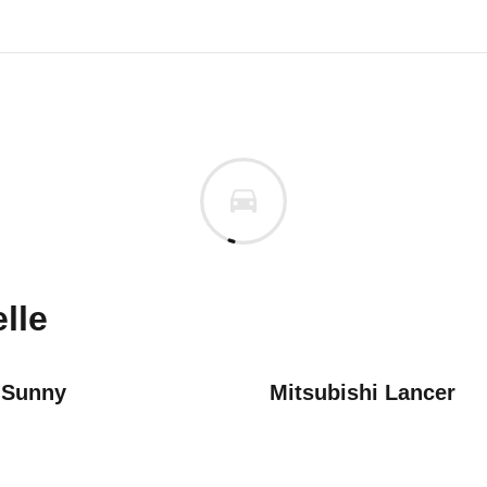
urg 1.3
urg 1.3 S-Tourist (02/89 - 04/
n vor. Lassen Sie uns gerne wissen, wenn Sie Pro
lle
 Sunny
Mitsubishi Lancer