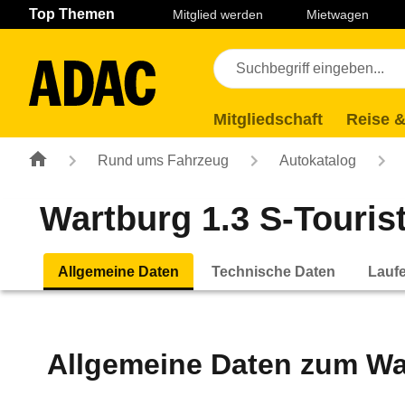
Navigation
Suche
Seiteninhalt
Fußzeile
Top Themen
Mitglied werden
Mietwagen
Mitgliedschaft
Reise &
Rund ums Fahrzeug
Autokatalog
Wartburg 1.3 S-Tourist
Allgemeine Daten
Technische Daten
Lauf
Allgemeine Daten zum
Wa