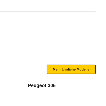
91)
bleme mit Ihrem Fahrzeug haben. Ihre Meldungen w
Mehr ähnliche Modelle
Peugeot 305