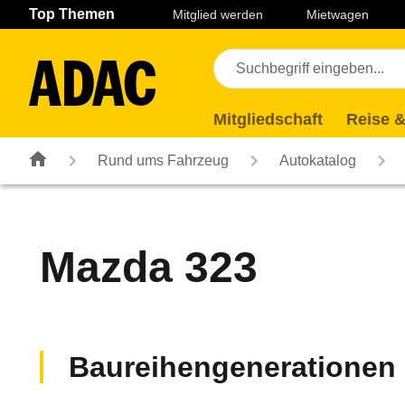
Navigation
Suche
Seiteninhalt
Fußzeile
Top Themen
Mitglied werden
Mietwagen
Mitgliedschaft
Reise &
Rund ums Fahrzeug
Autokatalog
Mazda
323
Baureihengenerationen