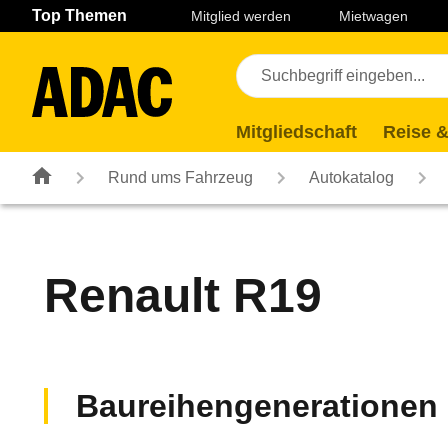
Navigation
Suche
Seiteninhalt
Fußzeile
Top Themen
Mitglied werden
Mietwagen
Mitgliedschaft
Reise &
Rund ums Fahrzeug
Autokatalog
Renault
R19
Baureihengenerationen