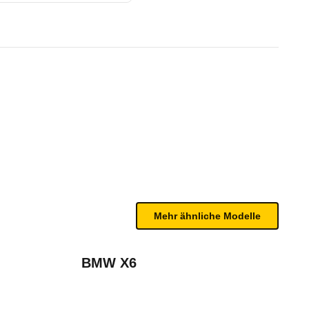
 4MOTION Tiptronic (05/25 -
te Fahrzeug.
bleme mit Ihrem Fahrzeug haben. Ihre Meldungen w
Mehr ähnliche Modelle
BMW X6