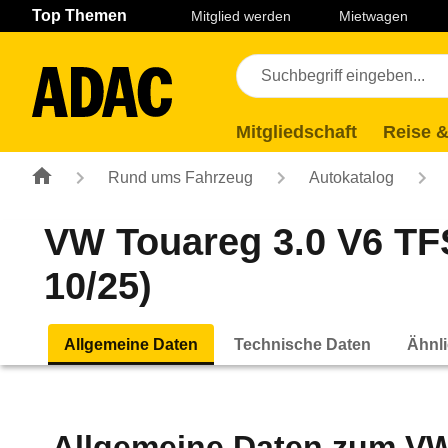
Navigation
Suche
Seiteninhalt
Fußzeile
Top Themen
Mitglied werden
Mietwagen
Mitgliedschaft
Reise &
Rund ums Fahrzeug
Autokatalog
VW Touareg 3.0 V6 TFS
10/25)
Allgemeine Daten
Technische Daten
Ähnli
Allgemeine Daten zum
VW