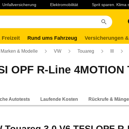
Unfallversicherung
Elektromobilität
Sprit sparen. Klima
 Freizeit
Rund ums Fahrzeug
Versicherungen &
Marken & Modelle
VW
Touareg
III
I OPF R-Line 4MOTION Ti
che Autotests
Laufende Kosten
Rückrufe & Mänge
 Touareg 3.0 V6 TFSI OPF R-