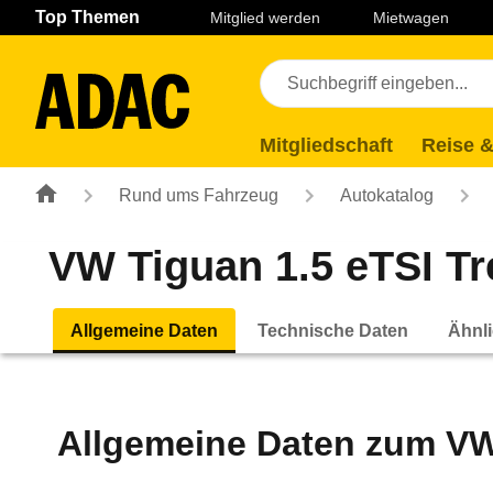
Navigation
Suche
Seiteninhalt
Fußzeile
Top Themen
Mitglied werden
Mietwagen
Mitgliedschaft
Reise &
Rund ums Fahrzeug
Autokatalog
VW Tiguan 1.5 eTSI Tr
Allgemeine Daten
Technische Daten
Ähnli
Allgemeine Daten zum
VW