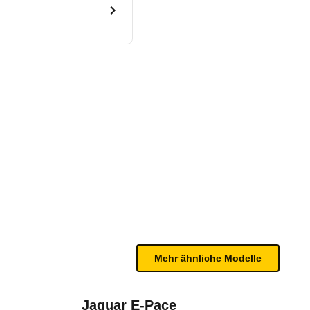
 12/25)
te Fahrzeug.
n Gurtwarnern in der ersten und zweiten Sitzreihe 
bleme mit Ihrem Fahrzeug haben. Ihre Meldungen w
Mehr ähnliche Modelle
Jaguar E-Pace