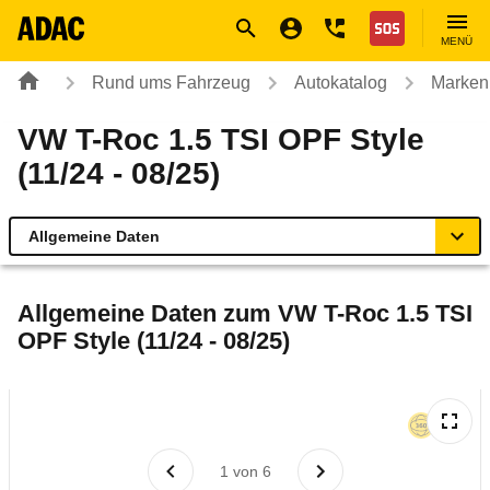
Navigation
Suche
Seiteninhalt
Fußzeile
Nothilfe
MENÜ
Rund ums Fahrzeug
Autokatalog
Marken
VW T-Roc 1.5 TSI OPF Style
(11/24 - 08/25)
Allgemeine Daten
Allgemeine Daten
Allgemeine Daten zum
VW T-Roc 1.5 TSI
OPF Style (11/24 - 08/25)
Technische Daten
Ähnliche Autotests
Laufende Kosten
1
von
6