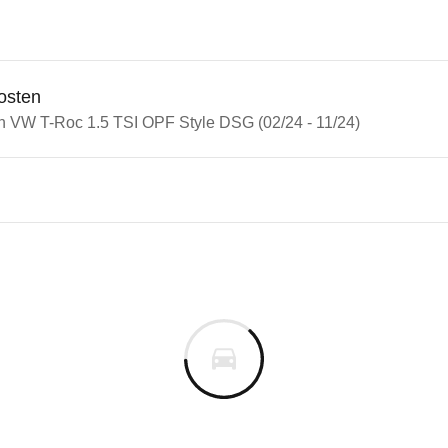
osten
in VW T-Roc 1.5 TSI OPF Style DSG (02/24 - 11/24)
n Autos
-Roc
Roc 1.5 TSI OPF Style DSG (0
s derselben Baureihengeneration wie das ausgewähl
m
uges informieren. Welche Fahrzeuge genau betroffe