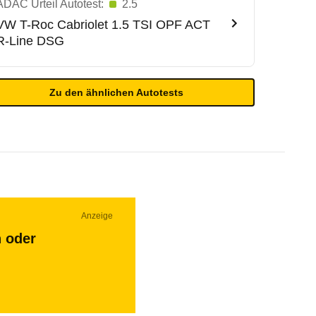
ADAC Urteil Autotest:
2.5
VW
T-Roc Cabriolet 1.5 TSI OPF ACT
R-Line DSG
Zu den ähnlichen Autotests
Anzeige
n oder