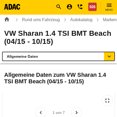
Navigation
Suche
Seiteninhalt
Fußzeile
Nothilfe
MENÜ
Rund ums Fahrzeug
Autokatalog
Marken
VW Sharan 1.4 TSI BMT Beach
(04/15 - 10/15)
Allgemeine Daten
Allgemeine Daten
Allgemeine Daten zum
VW Sharan 1.4
TSI BMT Beach (04/15 - 10/15)
Technische Daten
Ähnliche Autotests
Laufende Kosten
1
von
7